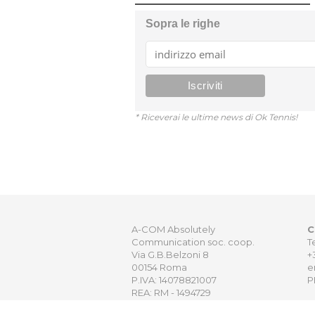
Sopra le righe
* Riceverai le ultime news di Ok Tennis!
A-COM Absolutely
C
Communication soc. coop.
T
Via G.B.Belzoni 8
+
00154 Roma
e
P.IVA: 14078821007
P
REA: RM - 1494729