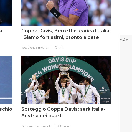
a
Coppa Davis, Berrettini carica l’Italia:
“Siamo fortissimi, pronto a dare
tutto”
Redazione
9 mesi fa
1 min
schio
Sorteggio Coppa Davis: sarà Italia-
Austria nei quarti
Piero Vassallo
11 mesi fa
2 min