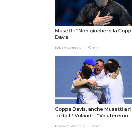
Musetti: “Non giocherò la Copp
Davis”
Redazione
9 mesi fa
1 min
Coppa Davis, anche Musetti a ri
forfait? Volandri: “Valuteremo
insieme”
Piero Vassallo
9 mesi fa
3 min