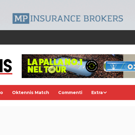
eo
Oktennis Match
Commenti
Extra