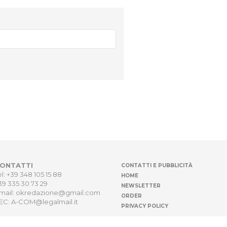
ONTATTI
CONTATTI E PUBBLICITÀ
el: +39 348 105 15 88
HOME
39 335 30 73 29
NEWSLETTER
mail: okredazione@gmail.com
ORDER
EC: A-COM@legalmail.it
PRIVACY POLICY