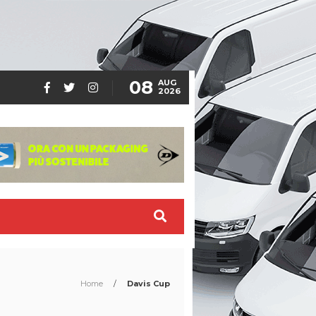
08
AUG
2026
Home
/
Davis Cup