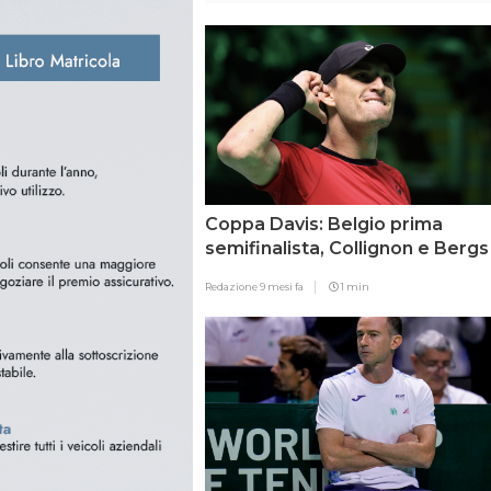
Coppa Davis: Belgio prima
semifinalista, Collignon e Bergs
stendono la Francia
Redazione
9 mesi fa
1 min