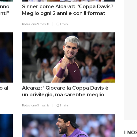
anno
Sinner come Alcaraz: “Coppa Davis?
nti”
Meglio ogni 2 anni e con il format
casa-trasferta”
Redazione
9 mesi fa
1 min
 al
Alcaraz: “Giocare la Coppa Davis è
un privilegio, ma sarebbe meglio
disputarla ogni 2-3 anni”
Redazione
9 mesi fa
1 min
I NO