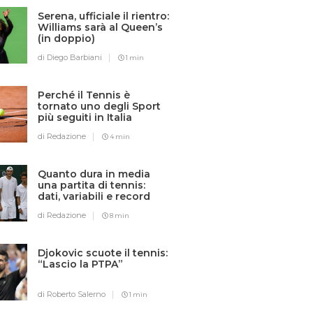
Serena, ufficiale il rientro:
Williams sarà al Queen’s
(in doppio)
di Diego Barbiani
1 min
Perché il Tennis è
tornato uno degli Sport
più seguiti in Italia
di Redazione
4 min
Quanto dura in media
una partita di tennis:
dati, variabili e record
di Redazione
8 min
Djokovic scuote il tennis:
“Lascio la PTPA”
di Roberto Salerno
1 min