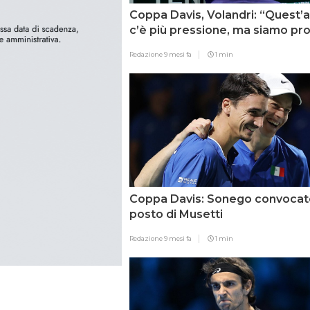
Coppa Davis, Volandri: “Quest’
c’è più pressione, ma siamo pro
Redazione
9 mesi fa
1 min
Coppa Davis: Sonego convocato
posto di Musetti
Redazione
9 mesi fa
1 min