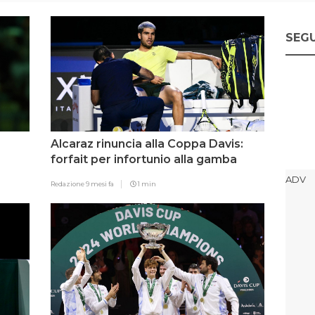
SEGU
Alcaraz rinuncia alla Coppa Davis:
forfait per infortunio alla gamba
Redazione
9 mesi fa
1 min