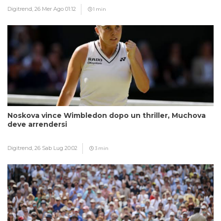
Digitrend,
26 Mer Ago 01:12
1 min
Noskova vince Wimbledon dopo un thriller, Muchova
deve arrendersi
Digitrend,
26 Sab Lug 20:02
3 min