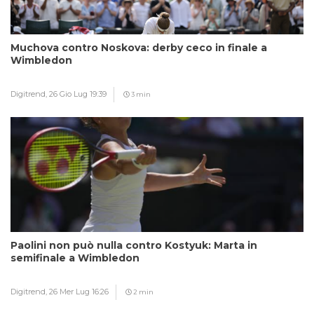
Muchova contro Noskova: derby ceco in finale a
Wimbledon
Digitrend,
26 Gio Lug 19:39
3 min
Paolini non può nulla contro Kostyuk: Marta in
semifinale a Wimbledon
Digitrend,
26 Mer Lug 16:26
2 min