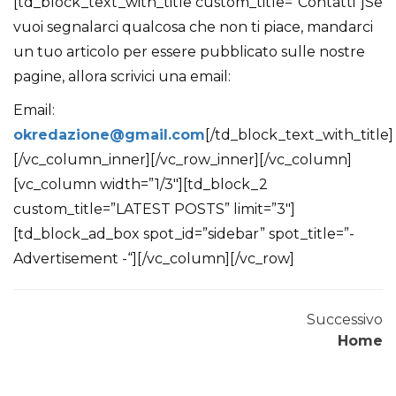
[td_block_text_with_title custom_title=”Contatti”]Se
vuoi segnalarci qualcosa che non ti piace, mandarci
un tuo articolo per essere pubblicato sulle nostre
pagine, allora scrivici una email:
Email:
okredazione@gmail.com
[/td_block_text_with_title]
[/vc_column_inner][/vc_row_inner][/vc_column]
[vc_column width=”1/3″][td_block_2
custom_title=”LATEST POSTS” limit=”3″]
[td_block_ad_box spot_id=”sidebar” spot_title=”-
Advertisement -“][/vc_column][/vc_row]
Come nel tennis, dove tecnica e concentrazione si fon
Successivo
Zoals op het tennisveld, waar focus en timing het ver
Home