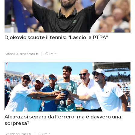
Djokovic scuote il tennis: “Lascio la PTPA”
Roberto Salerno
7 mesi fa
1 min
Alcaraz si separa da Ferrero, ma è davvero una
sorpresa?
Redazione
8 mesi fa
2 min