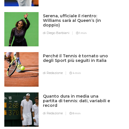
Serena, ufficiale il rientro:
Williams sarà al Queen’s (in
doppio)
di Diego Barbiani
1 min
Perché il Tennis è tornato uno
degli Sport più seguiti in Italia
di Redazione
4 min
Quanto dura in media una
partita di tennis: dati, variabili e
record
di Redazione
8 min