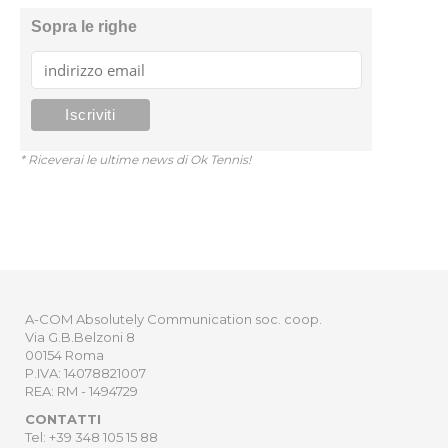
Sopra le righe
* Riceverai le ultime news di Ok Tennis!
A-COM Absolutely Communication soc. coop.
Via G.B.Belzoni 8
00154 Roma
P.IVA: 14078821007
REA: RM - 1494729
CONTATTI
Tel: +39 348 105 15 88