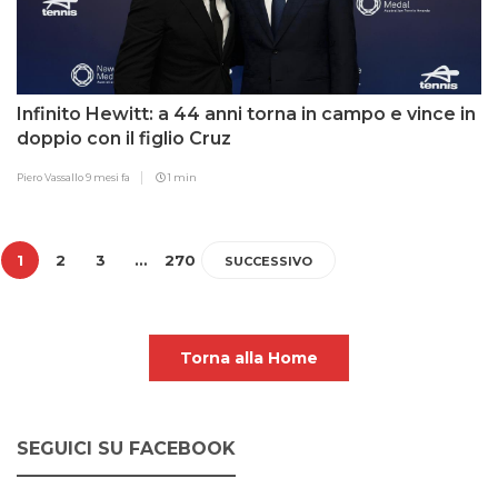
Infinito Hewitt: a 44 anni torna in campo e vince in
doppio con il figlio Cruz
Piero Vassallo
9 mesi fa
1 min
1
2
3
…
270
SUCCESSIVO
Torna alla Home
SEGUICI SU FACEBOOK