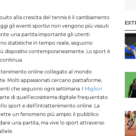
uito alla crescita del tennis è il cambiamento
EXT
Oggi gli eventi sportivi non vengono più vissuti
rante una partita importante gli utenti
no statistiche in tempo reale, seguono
più dispositivi contemporaneamente. Lo sport è
 continua.
rattenimento online collegato al mondo
e. Molti appassionati cercano piattaforme,
eventi che seguono ogni settimana. I
Migliori
arte di quell’ecosistema digitale frequentato
llo sport e dell’intrattenimento online. La
iflette un fenomeno più ampio: il pubblico
are una partita, ma vive lo sport attraverso
llele.