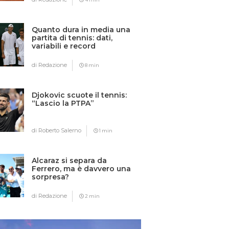
Quanto dura in media una
partita di tennis: dati,
variabili e record
di Redazione
8 min
Djokovic scuote il tennis:
“Lascio la PTPA”
di Roberto Salerno
1 min
Alcaraz si separa da
Ferrero, ma è davvero una
sorpresa?
di Redazione
2 min