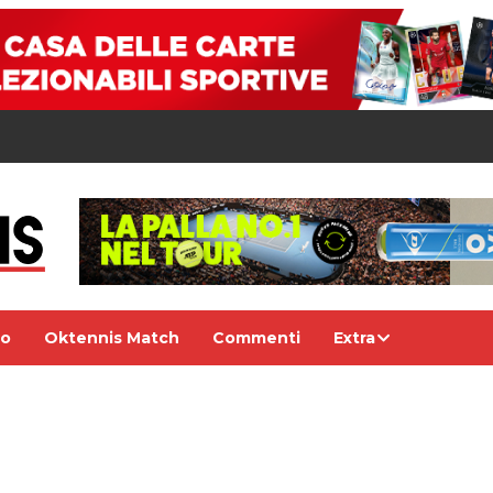
eo
Oktennis Match
Commenti
Extra