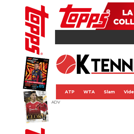
ATP
WTA
Slam
Vid