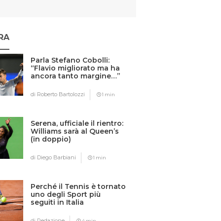
RA
Parla Stefano Cobolli:
“Flavio migliorato ma ha
ancora tanto margine…”
di Roberto Bartolozzi
1 min
Serena, ufficiale il rientro:
Williams sarà al Queen’s
(in doppio)
di Diego Barbiani
1 min
Perché il Tennis è tornato
uno degli Sport più
seguiti in Italia
di Redazione
4 min