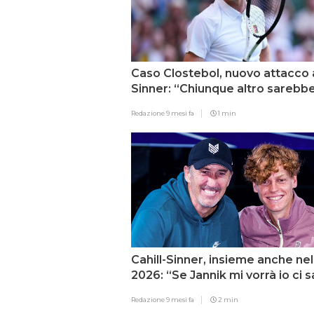
Caso Clostebol, nuovo attacco 
Sinner: “Chiunque altro sarebb
stato squalificato per 2-3 anni”
Redazione
9 mesi fa
1 min
Cahill-Sinner, insieme anche nel
2026: “Se Jannik mi vorrà io ci 
Redazione
9 mesi fa
2 min