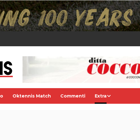
eo
Oktennis Match
Commenti
Extra