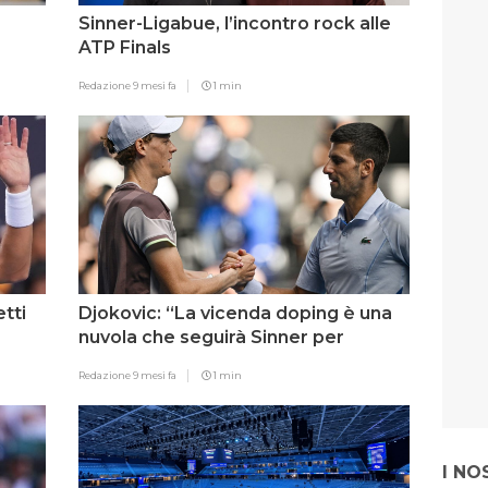
Sinner-Ligabue, l’incontro rock alle
ATP Finals
Redazione
9 mesi fa
1 min
tti
Djokovic: “La vicenda doping è una
nuvola che seguirà Sinner per
sempre”
Redazione
9 mesi fa
1 min
I NO