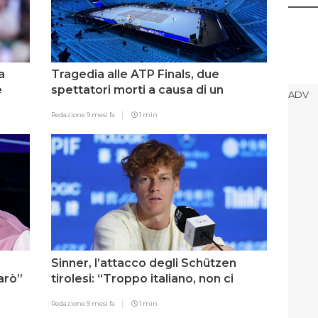
a
Tragedia alle ATP Finals, due
e
spettatori morti a causa di un
malore
Redazione
9 mesi fa
1 min
Sinner, l’attacco degli Schützen
sarò”
tirolesi: “Troppo italiano, non ci
rispetta”
Redazione
9 mesi fa
1 min