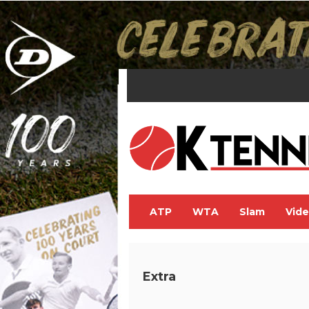
ATP
WTA
Slam
Vid
Extra