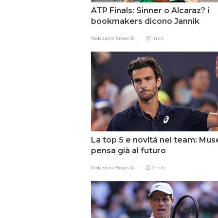
ATP Finals: Sinner o Alcaraz? i
bookmakers dicono Jannik
Redazione
9 mesi fa
1 min
La top 5 e novità nel team: Muse
pensa già al futuro
Redazione
9 mesi fa
2 min