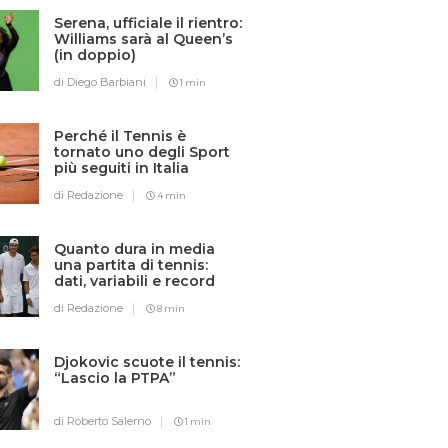
Serena, ufficiale il rientro:
Williams sarà al Queen’s
(in doppio)
di Diego Barbiani
1 min
Perché il Tennis è
tornato uno degli Sport
più seguiti in Italia
di Redazione
4 min
Quanto dura in media
una partita di tennis:
dati, variabili e record
di Redazione
8 min
Djokovic scuote il tennis:
“Lascio la PTPA”
di Roberto Salerno
1 min