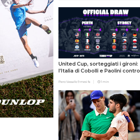
United Cup, sorteggiati i gironi:
l’Italia di Cobolli e Paolini contro
Francia e Svizzera
Piero Vassallo
9 mesi fa
1 min