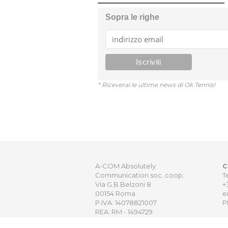
Sopra le righe
* Riceverai le ultime news di Ok Tennis!
A-COM Absolutely
C
Communication soc. coop.
T
Via G.B.Belzoni 8
+
00154 Roma
e
P.IVA: 14078821007
P
REA: RM - 1494729