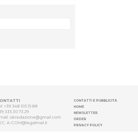
ONTATTI
CONTATTI E PUBBLICITÀ
el: +39 348 105 15 88
HOME
39 335 30 73 29
NEWSLETTER
mail: okredazione@gmail.com
ORDER
EC: A-COM@legalmail.it
PRIVACY POLICY