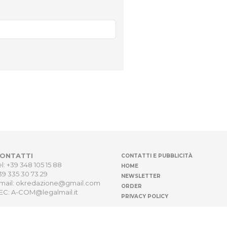
ONTATTI
CONTATTI E PUBBLICITÀ
el: +39 348 105 15 88
HOME
39 335 30 73 29
NEWSLETTER
mail: okredazione@gmail.com
ORDER
EC: A-COM@legalmail.it
PRIVACY POLICY