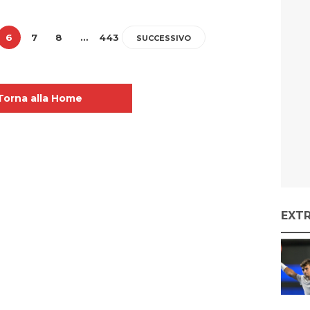
6
7
8
…
443
SUCCESSIVO
Torna alla Home
EXT