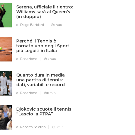
Serena, ufficiale il rientro:
Williams sarà al Queen’s
(in doppio)
di Diego Barbiani
1 min
Perché il Tennis è
tornato uno degli Sport
più seguiti in Italia
di Redazione
4 min
Quanto dura in media
una partita di tennis:
dati, variabili e record
di Redazione
8 min
Djokovic scuote il tennis:
“Lascio la PTPA”
di Roberto Salerno
1 min