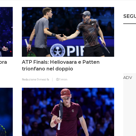
SEGU
ora
ATP Finals: Heliovaara e Patten
trionfano nel doppio
Redazione
9 mesi fa
1 min