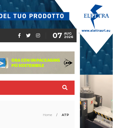
07
AUG
2026
Home
/
ATP