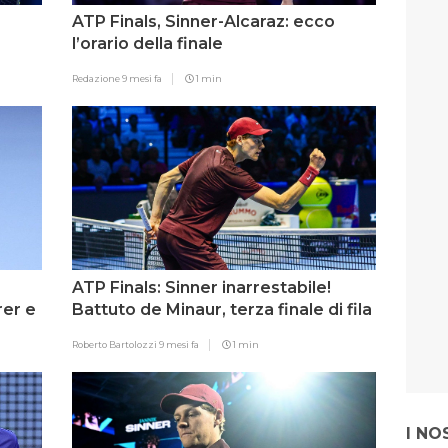
ATP Finals, Sinner-Alcaraz: ecco
l’orario della finale
Redazione
9 mesi fa
1 min
ATP Finals: Sinner inarrestabile!
rer e
Battuto de Minaur, terza finale di fila
a Torino
Roberto Bartolozzi
9 mesi fa
1 min
I NO