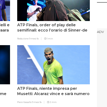
elli e
ATP Finals, order of play delle
vaara
semifinali: ecco l’orario di Sinner-de
Minaur
Redazione
9 mesi fa
1 min
ATP Finals, niente impresa per
sime
Musetti: Alcaraz vince e sarà numero
1 a fine anno
Piero Vassallo
9 mesi fa
2 min