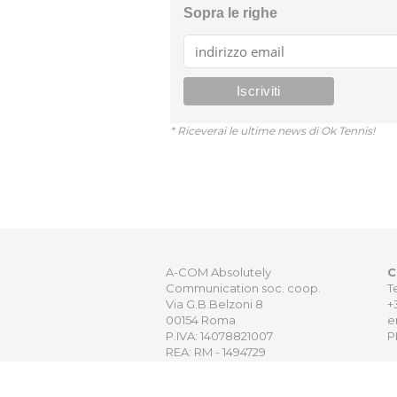
Sopra le righe
* Riceverai le ultime news di Ok Tennis!
A-COM Absolutely
C
Communication soc. coop.
T
Via G.B.Belzoni 8
+
00154 Roma
e
P.IVA: 14078821007
P
REA: RM - 1494729