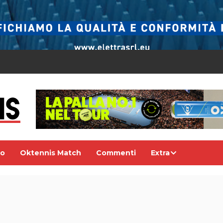
eo
Oktennis Match
Commenti
Extra