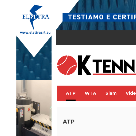
ATP
WTA
Slam
Vid
ATP