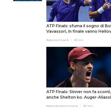
ATP Finals: sfuma il sogno di Bol
Vavassori, in finale vanno Helio
e Patten
Redazione
9 mesi fa
1 min
ATP Finals: Sinner non fa sconti,
anche Shelton ko. Auger-Alias
sorprende Zverev
Roberto Bartolozzi
9 mesi fa
1 min