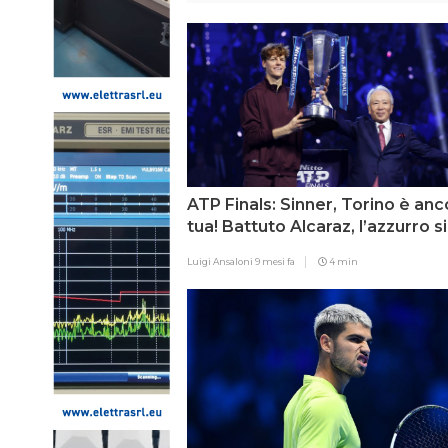
ATP Finals: Sinner, Torino è anc
tua! Battuto Alcaraz, l’azzurro si
conferma Maestro
Luigi Ansaloni
9 mesi fa
4 min