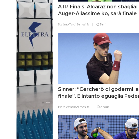
ATP Finals, Alcaraz non sbaglia:
Auger-Aliassime ko, sarà finale
stellare contro Sinner
Stefano Tardi
9 mesi fa
5 min
Sinner: “Cercherò di godermi la
finale”. E intanto eguaglia Fede
Djokovic
Piero Vassallo
9 mesi fa
2 min