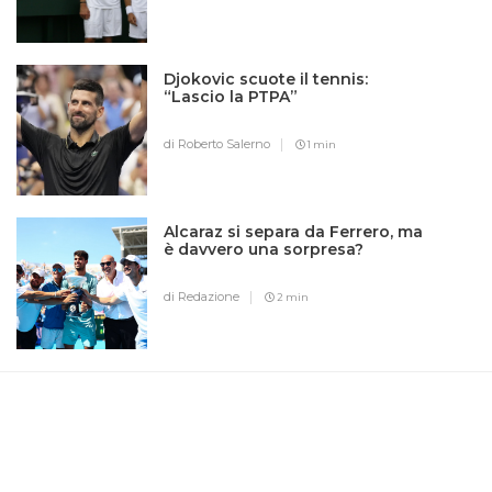
Djokovic scuote il tennis:
“Lascio la PTPA”
di Roberto Salerno
1 min
Alcaraz si separa da Ferrero, ma
è davvero una sorpresa?
di Redazione
2 min