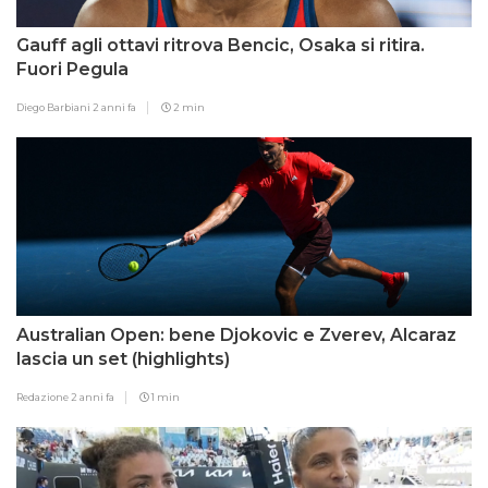
Gauff agli ottavi ritrova Bencic, Osaka si ritira.
Fuori Pegula
Diego Barbiani
2 anni fa
2 min
Australian Open: bene Djokovic e Zverev, Alcaraz
lascia un set (highlights)
Redazione
2 anni fa
1 min