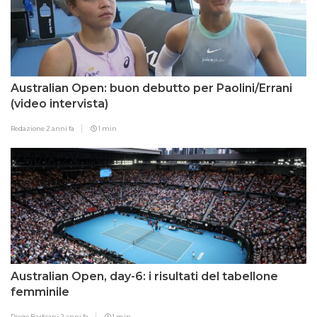
Australian Open: buon debutto per Paolini/Errani
(video intervista)
Redazione
2 anni fa
1 min
Australian Open, day-6: i risultati del tabellone
femminile
Diego Barbiani
2 anni fa
1 min