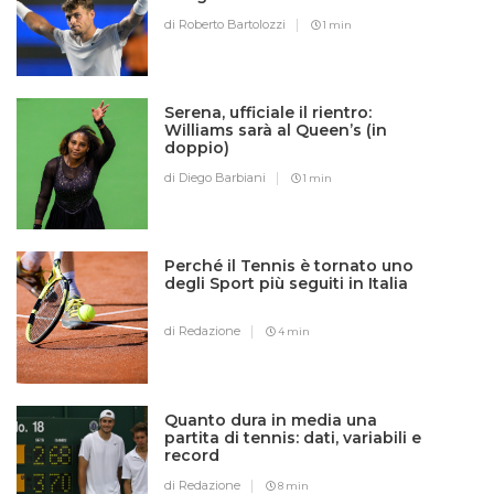
di Roberto Bartolozzi
1 min
Serena, ufficiale il rientro:
Williams sarà al Queen’s (in
doppio)
di Diego Barbiani
1 min
Perché il Tennis è tornato uno
degli Sport più seguiti in Italia
di Redazione
4 min
Quanto dura in media una
partita di tennis: dati, variabili e
record
di Redazione
8 min