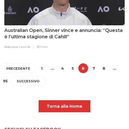
Australian Open, Sinner vince e annuncia: “Questa
è l’ultima stagione di Cahill”
Redazione
2 anni fa
1 min
1
…
4
5
6
7
8
…
PRECEDENTE
95
SUCCESSIVO
Torna alla Home