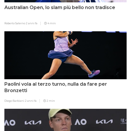
Australian Open, lo slam più bello non tradisce
Roberto Salerno
2 anni fa
4 min
Paolini vola al terzo turno, nulla da fare per
Bronzetti
Diego Barbiani
2 anni fa
2 min