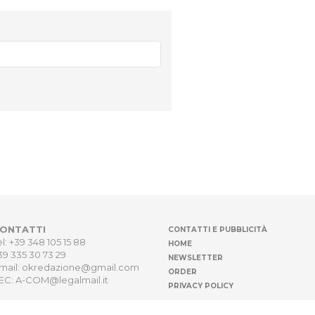
ONTATTI
CONTATTI E PUBBLICITÀ
el: +39 348 105 15 88
HOME
39 335 30 73 29
NEWSLETTER
mail: okredazione@gmail.com
ORDER
EC: A-COM@legalmail.it
PRIVACY POLICY