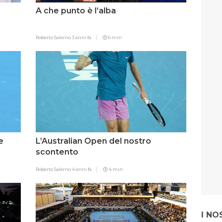
A che punto è l’alba
Roberto Salerno
3 anni fa
6 min
e
L’Australian Open del nostro
scontento
Roberto Salerno
4 anni fa
4 min
I NO