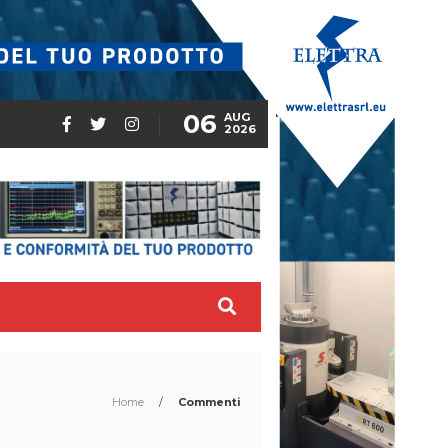
06
AUG
2026
Home
/
Commenti