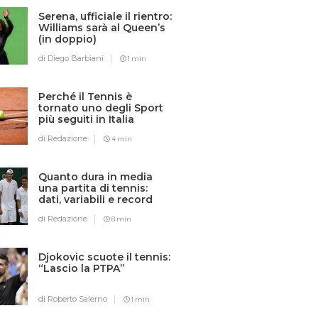
Serena, ufficiale il rientro:
Williams sarà al Queen’s
(in doppio)
di Diego Barbiani
1 min
Perché il Tennis è
tornato uno degli Sport
più seguiti in Italia
di Redazione
4 min
Quanto dura in media
una partita di tennis:
dati, variabili e record
di Redazione
8 min
Djokovic scuote il tennis:
“Lascio la PTPA”
di Roberto Salerno
1 min