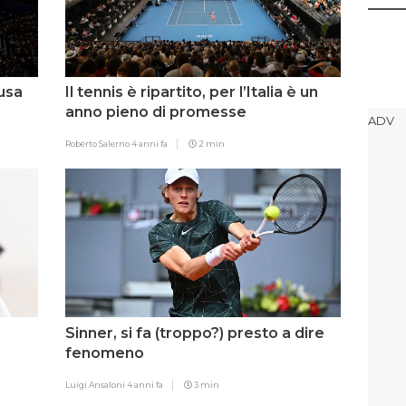
ausa
Il tennis è ripartito, per l’Italia è un
anno pieno di promesse
Roberto Salerno
4 anni fa
2 min
Sinner, si fa (troppo?) presto a dire
fenomeno
Luigi Ansaloni
4 anni fa
3 min