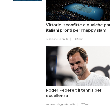
Vittorie, sconfitte e qualche p
italiani pronti per l’happy slam
Redazione
4 anni fa
2 min
Roger Federer: il tennis per
eccellenza
andreascodeggio
4 anni fa
7 min