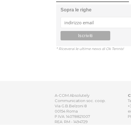
Sopra le righe
* Riceverai le ultime news di Ok Tennis!
A-COM Absolutely
C
Communication soc. coop.
T
Via G.B.Belzoni 8
+
00154 Roma
e
P.IVA: 14078821007
P
REA: RM - 1494729