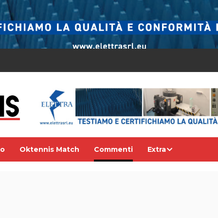
eo
Oktennis Match
Commenti
Extra