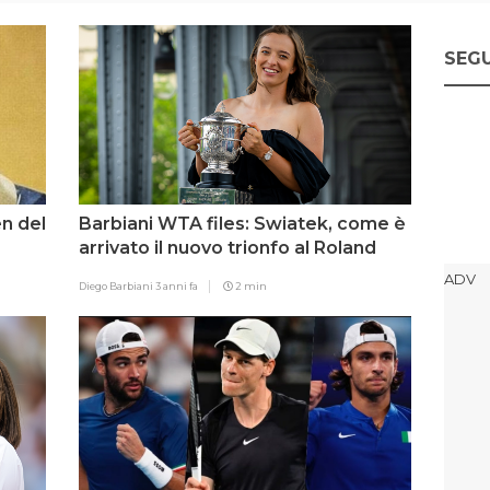
SEGU
en del
Barbiani WTA files: Swiatek, come è
arrivato il nuovo trionfo al Roland
Garros
Diego Barbiani
3 anni fa
2 min