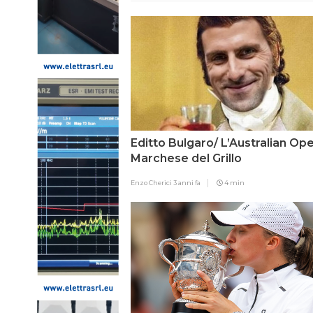
Editto Bulgaro/ L’Australian Op
Marchese del Grillo
Enzo Cherici
3 anni fa
4 min