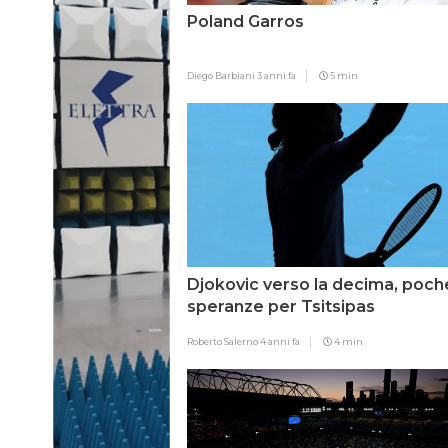
Poland Garros
Diego Barbiani
3 anni fa
5 min
Djokovic verso la decima, poch
speranze per Tsitsipas
Roberto Salerno
4 anni fa
4 min