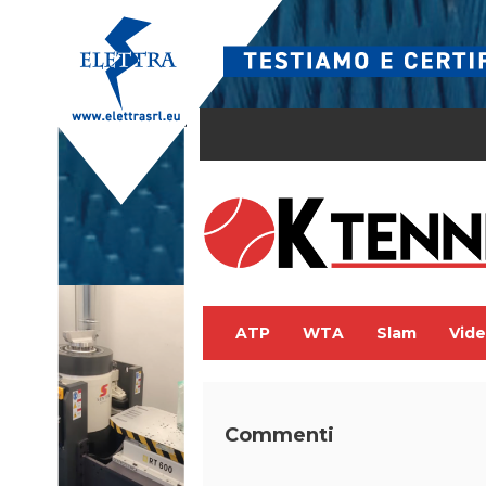
ATP
WTA
Slam
Vid
Commenti