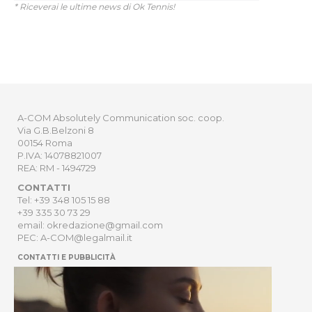
* Riceverai le ultime news di Ok Tennis!
A-COM Absolutely Communication soc. coop.
Via G.B.Belzoni 8
00154 Roma
P.IVA: 14078821007
REA: RM - 1494729
CONTATTI
Tel: +39 348 105 15 88
+39 335 30 73 29
email: okredazione@gmail.com
PEC: A-COM@legalmail.it
CONTATTI E PUBBLICITÀ
HOME
NEWSLETTER
ORDER