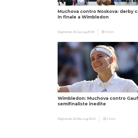
Muchova contro Noskova: derby 
in finale a Wimbledon
Digitrend,
26 Gio Lug 19:39
3 min
Wimbledon: Muchova contro Gauf
semifinaliste inedite
Digitrend,
26 Mar Lug 19:22
2 min