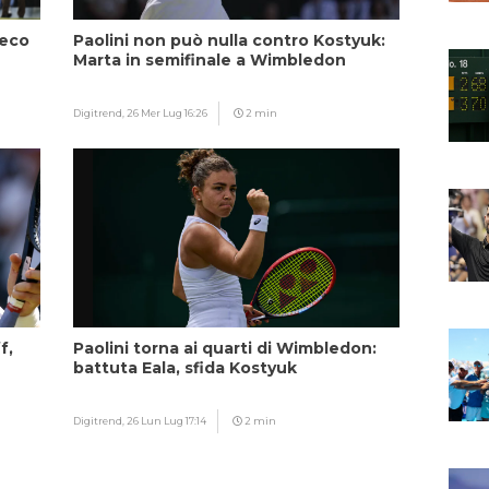
ceco
Paolini non può nulla contro Kostyuk:
Marta in semifinale a Wimbledon
Digitrend,
26 Mer Lug 16:26
2 min
f,
Paolini torna ai quarti di Wimbledon:
battuta Eala, sfida Kostyuk
Digitrend,
26 Lun Lug 17:14
2 min