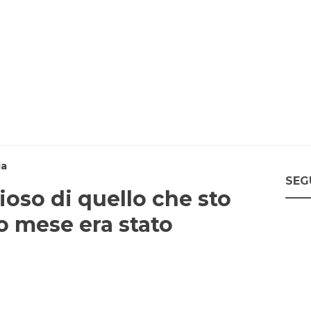
ia
SEG
ioso di quello che sto
o mese era stato