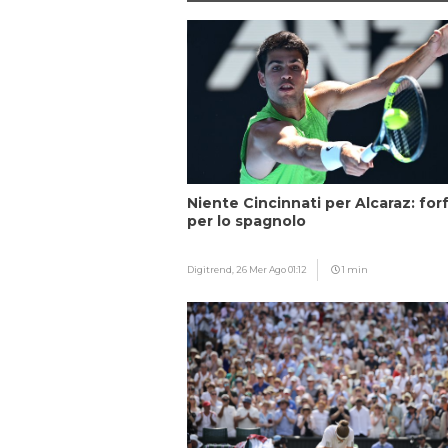
Niente Cincinnati per Alcaraz: forf
per lo spagnolo
Digitrend,
26 Mer Ago 01:12
1 min