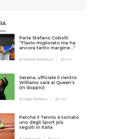
RA
Parla Stefano Cobolli:
“Flavio migliorato ma ha
ancora tanto margine…”
di Roberto Bartolozzi
1 min
Serena, ufficiale il rientro:
Williams sarà al Queen’s
(in doppio)
di Diego Barbiani
1 min
Perché il Tennis è tornato
uno degli Sport più
seguiti in Italia
di Redazione
4 min