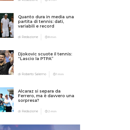
Quanto dura in media una
partita di tennis: dati,
variabili e record
di Redazione
8 min
Djokovic scuote il tennis:
“Lascio la PTPA”
di Roberto Salerno
1 min
Alcaraz si separa da
Ferrero, ma è davvero una
sorpresa?
di Redazione
2 min