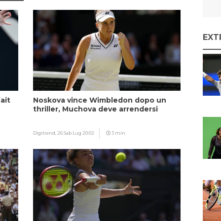
EXT
ait
Noskova vince Wimbledon dopo un
thriller, Muchova deve arrendersi
Digitrend,
26 Sab Lug 20:02
3 min