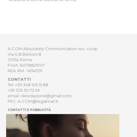
A-COM Absolutely Communication soc. coop.
Via G.B.Belzoni 8
00154 Roma
P.IVA: 14078821007
REA: RM - 1494729
CONTATTI
Tel: +39 348 105 15 88
+39 335 30 73 29
email: okredazione@gmail.com
PEC: A-COM@legalmail.it
CONTATTI E PUBBLICITÀ
HOME
NEWSLETTER
ORDER
PRIVACY POLICY