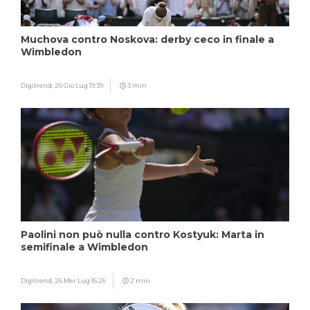
Muchova contro Noskova: derby ceco in finale a
Wimbledon
Digitrend,
26 Gio Lug 19:39
3 min
Paolini non può nulla contro Kostyuk: Marta in
semifinale a Wimbledon
Digitrend,
26 Mer Lug 16:26
2 min