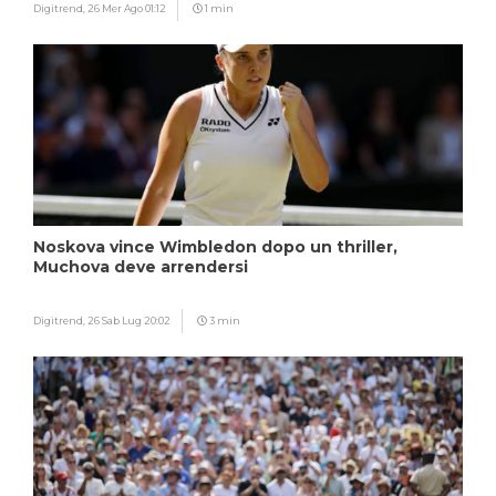
Digitrend,
26 Mer Ago 01:12
1 min
Noskova vince Wimbledon dopo un thriller,
Muchova deve arrendersi
Digitrend,
26 Sab Lug 20:02
3 min