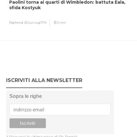
Paolini torna ai quarti di Wimbledon: battuta Eala,
sfida Kostyuk
Digitrend,
26 Lun Lug 17:14
2 min
ISCRIVITI ALLA NEWSLETTER
Sopra le righe
* Riceverai le ultime news di Ok Tennis!