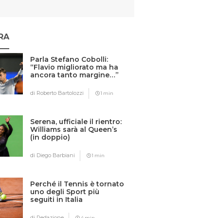
RA
Parla Stefano Cobolli:
“Flavio migliorato ma ha
ancora tanto margine…”
di Roberto Bartolozzi
1 min
Serena, ufficiale il rientro:
Williams sarà al Queen’s
(in doppio)
di Diego Barbiani
1 min
Perché il Tennis è tornato
uno degli Sport più
seguiti in Italia
di Redazione
4 min