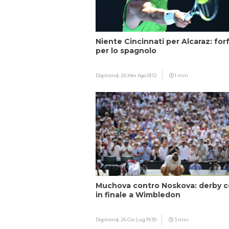
Niente Cincinnati per Alcaraz: forf
per lo spagnolo
Digitrend,
26 Mer Ago 01:12
1 min
Muchova contro Noskova: derby 
in finale a Wimbledon
Digitrend,
26 Gio Lug 19:39
3 min