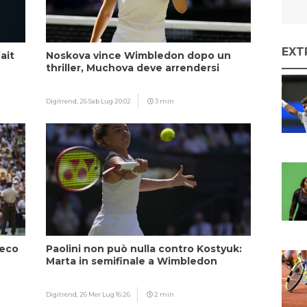
EXT
ait
Noskova vince Wimbledon dopo un
thriller, Muchova deve arrendersi
Digitrend,
26 Sab Lug 20:02
3 min
ceco
Paolini non può nulla contro Kostyuk:
Marta in semifinale a Wimbledon
Digitrend,
26 Mer Lug 16:26
2 min