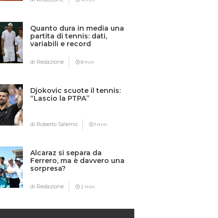
Quanto dura in media una
partita di tennis: dati,
variabili e record
di Redazione
8 min
Djokovic scuote il tennis:
“Lascio la PTPA”
di Roberto Salerno
1 min
Alcaraz si separa da
Ferrero, ma è davvero una
sorpresa?
di Redazione
2 min