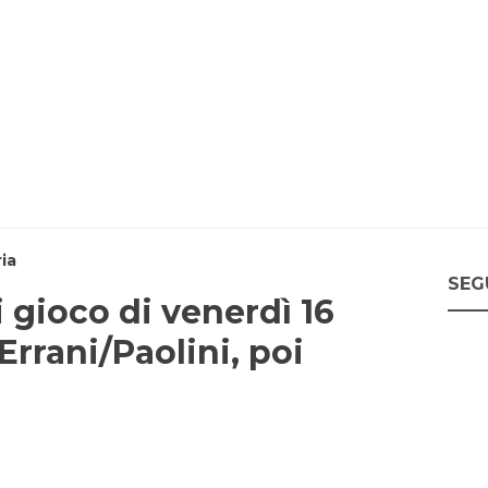
ia
SEG
 gioco di venerdì 16
rrani/Paolini, poi