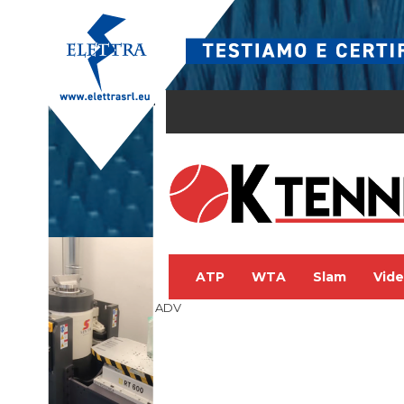
ATP
WTA
Slam
Vid