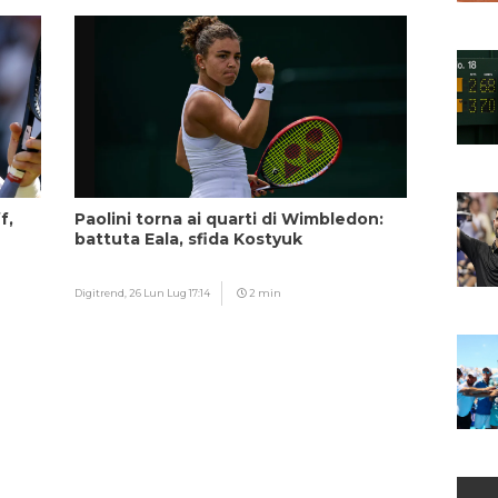
f,
Paolini torna ai quarti di Wimbledon:
battuta Eala, sfida Kostyuk
Digitrend,
26 Lun Lug 17:14
2 min