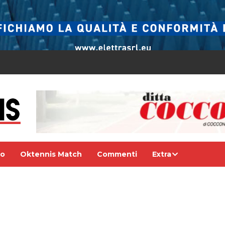
eo
Oktennis Match
Commenti
Extra