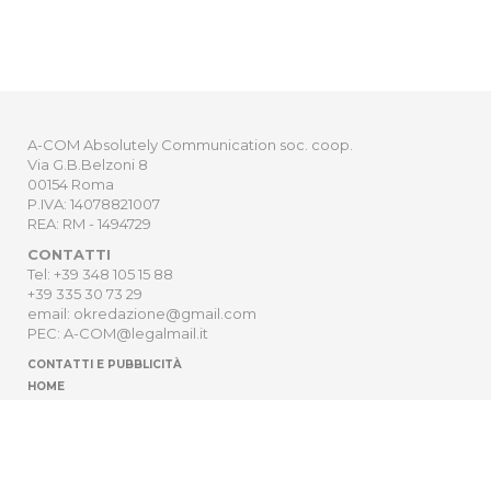
A-COM Absolutely Communication soc. coop.
Via G.B.Belzoni 8
00154 Roma
P.IVA: 14078821007
REA: RM - 1494729
CONTATTI
Tel: +39 348 105 15 88
+39 335 30 73 29
email: okredazione@gmail.com
PEC: A-COM@legalmail.it
CONTATTI E PUBBLICITÀ
HOME
NEWSLETTER
ORDER
PRIVACY POLICY