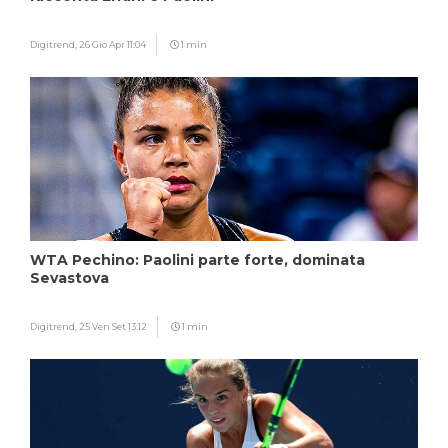
Digitrend,
26 Gio Apr 11:04
1 min
WTA Pechino: Paolini parte forte, dominata
Sevastova
Digitrend,
25 Ven Set 13:12
1 min