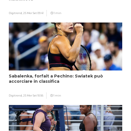
Digitrend,
25 Mer Set 09:41
1 min
Sabalenka, forfait a Pechino: Swiatek può
accorciare in classifica
Digitrend,
25 Mer Set 10:56
1 min