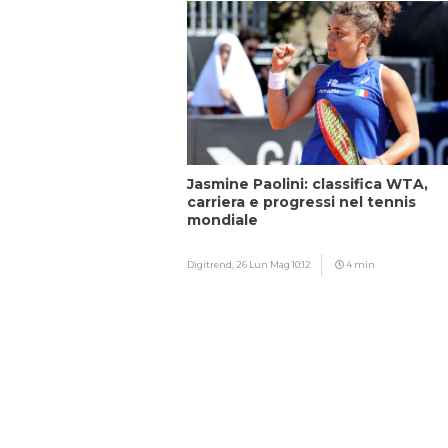
Jasmine Paolini: classifica WTA,
carriera e progressi nel tennis
mondiale
Digitrend,
26 Lun Mag 10:12
4 min