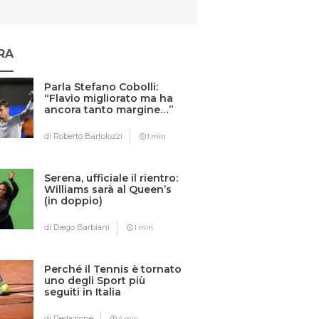
RA
Parla Stefano Cobolli:
“Flavio migliorato ma ha
ancora tanto margine…”
di Roberto Bartolozzi
1 min
Serena, ufficiale il rientro:
Williams sarà al Queen’s
(in doppio)
di Diego Barbiani
1 min
Perché il Tennis è tornato
uno degli Sport più
seguiti in Italia
di Redazione
4 min