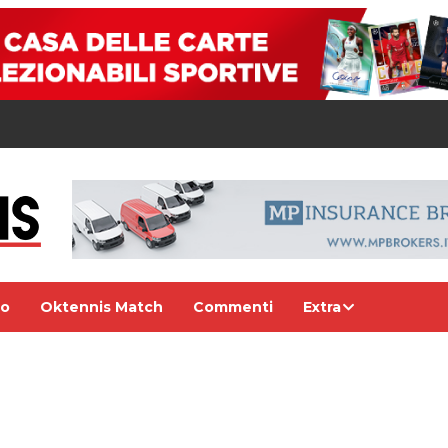
eo
Oktennis Match
Commenti
Extra