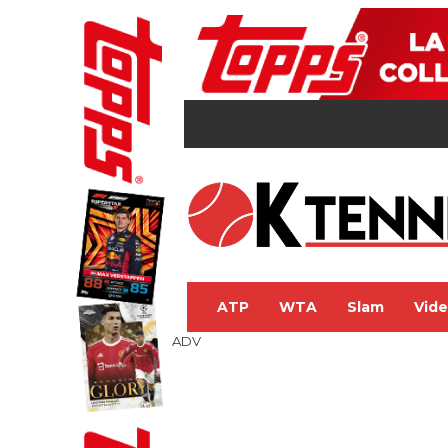
ATP
WTA
Slam
Vid