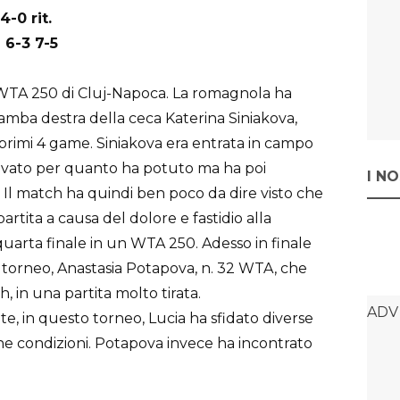
4-0 rit.
 6-3 7-5
ll’WTA 250 di Cluj-Napoca. La romagnola ha
amba destra della ceca Katerina Siniakova,
i primi 4 game. Siniakova era entrata in campo
rovato per quanto ha potuto ma ha poi
I N
 Il match ha quindi ben poco da dire visto che
artita a causa del dolore e fastidio alla
quarta finale in un WTA 250. Adesso in finale
 torneo, Anastasia Potapova, n. 32 WTA, che
 in una partita molto tirata.
te, in questo torneo, Lucia ha sfidato diverse
e condizioni. Potapova invece ha incontrato