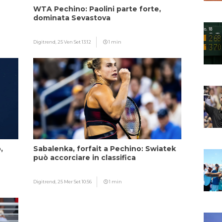
WTA Pechino: Paolini parte forte,
dominata Sevastova
Digitrend,
25 Ven Set 13:12
1 min
,
Sabalenka, forfait a Pechino: Swiatek
può accorciare in classifica
Digitrend,
25 Mer Set 10:56
1 min