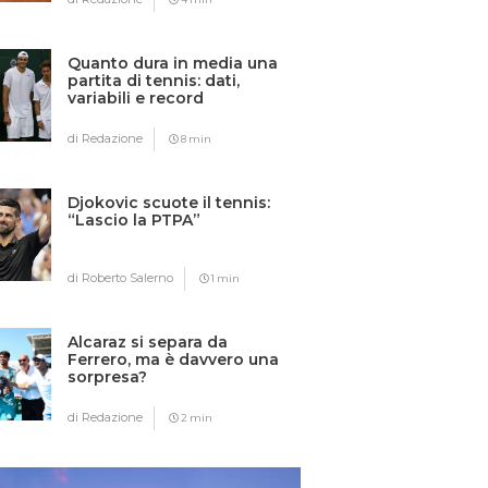
Quanto dura in media una
partita di tennis: dati,
variabili e record
di Redazione
8 min
Djokovic scuote il tennis:
“Lascio la PTPA”
di Roberto Salerno
1 min
Alcaraz si separa da
Ferrero, ma è davvero una
sorpresa?
di Redazione
2 min