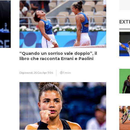
EXT
“Quando un sorriso vale doppio”, il
libro che racconta Errani e Paolini
Digitrend,
26 Gio Apr 11:04
1 min