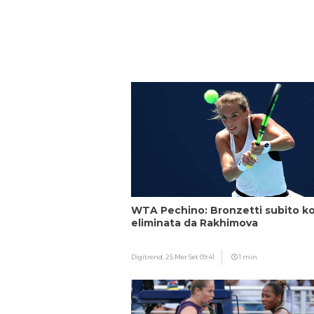
WTA Pechino: Bronzetti subito ko
eliminata da Rakhimova
Digitrend,
25 Mer Set 09:41
1 min