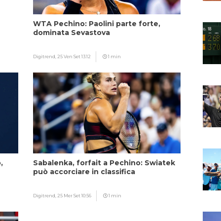
WTA Pechino: Paolini parte forte,
dominata Sevastova
Digitrend,
25 Ven Set 13:12
1 min
,
Sabalenka, forfait a Pechino: Swiatek
può accorciare in classifica
Digitrend,
25 Mer Set 10:56
1 min