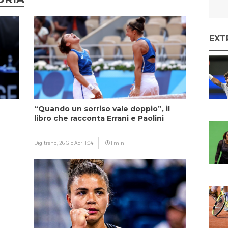
EXT
“Quando un sorriso vale doppio”, il
libro che racconta Errani e Paolini
Digitrend,
26 Gio Apr 11:04
1 min