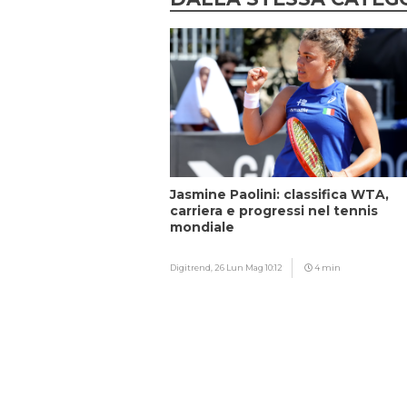
Jasmine Paolini: classifica WTA,
carriera e progressi nel tennis
mondiale
Digitrend,
26 Lun Mag 10:12
4 min