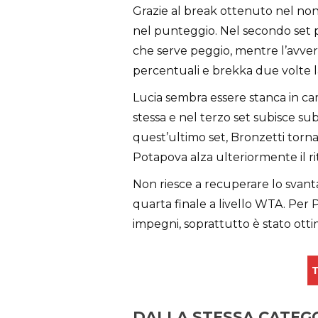
Grazie al break ottenuto nel nono
nel punteggio. Nel secondo set pe
che serve peggio, mentre l’avvers
percentuali e brekka due volte l
Lucia sembra essere stanca in c
stessa e nel terzo set subisce sub
quest’ultimo set, Bronzetti torn
Potapova alza ulteriormente il r
Non riesce a recuperare lo svanta
quarta finale a livello WTA. Per P
impegni, soprattutto è stato ottim
T
DALLA STESSA CATEG