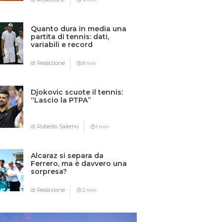
Quanto dura in media una
partita di tennis: dati,
variabili e record
di Redazione
8 min
Djokovic scuote il tennis:
“Lascio la PTPA”
di Roberto Salerno
1 min
Alcaraz si separa da
Ferrero, ma è davvero una
sorpresa?
di Redazione
2 min