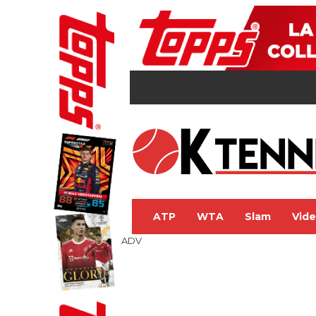
ATP
WTA
Slam
Vid