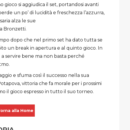
 gioco si aggiudica il set, portandosi avanti
rde un po’ di lucidità e freschezza l’azzurra,
aria alza le sue
a Bronzetti.
ampo dopo che nel primo set ha dato tutta se
ito un break in apertura e al quinto gioco. In
a a servire bene ma non basta perché
itmo.
ggio e sfuma così il successo nella sua
otapova, vittoria che fa morale per i prossimi
o il gioco espresso in tutto il suo torneo.
orna alla Home
ORIA