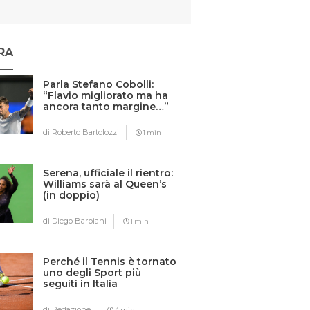
RA
Parla Stefano Cobolli:
“Flavio migliorato ma ha
ancora tanto margine…”
di Roberto Bartolozzi
1 min
Serena, ufficiale il rientro:
Williams sarà al Queen’s
(in doppio)
di Diego Barbiani
1 min
Perché il Tennis è tornato
uno degli Sport più
seguiti in Italia
di Redazione
4 min