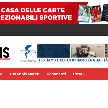
eo
Oktennis Match
Commenti
Extra