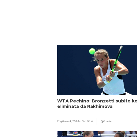
WTA Pechino: Bronzetti subito ko
eliminata da Rakhimova
Digitrend,
25 Mer Set 09:41
1 min