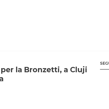
SEG
er la Bronzetti, a Cluji
a