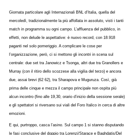
Giornata particolare agli Internazionali BNL d’Italia, quella del
mercoledì, tradizionalmente la più affollata in assoluto, visti i tanti
match in programma su ogni campo. L’affluenza del pubblico, in
effetti, non delude le aspettative: è nuovo record, con 18.918
paganti nel solo pomeriggio. A complicare le cose per
l’organizzazione, però, ci si mettono gli incontri in scena sul
centrale: due set tra Janowicz e Tsonga, altri due tra Granollers e
Murray (con il ritiro dello scozzese alla vigilia del terzo) e ancora
due, assai brevi (62 62), tra Sharapova e Muguruza. Così, già
prima delle cinque e mezza il campo principale non ospita più
alcun incontro (fino alle 19,30, orario d’inizio della sessione serale)
e gli spettatori si riversano sui viali del Foro Italico in cerca di altre
emozioni.
E qui, purtroppo, casca l’asino. Sul campo 1 si stanno disputando
le fasi conclusive del doppio tra Lorenzi/Starace e Baghdatis/Del