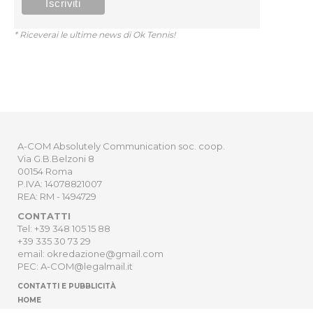
* Riceverai le ultime news di Ok Tennis!
A-COM Absolutely Communication soc. coop.
Via G.B.Belzoni 8
00154 Roma
P.IVA: 14078821007
REA: RM - 1494729
CONTATTI
Tel: +39 348 105 15 88
+39 335 30 73 29
email: okredazione@gmail.com
PEC: A-COM@legalmail.it
CONTATTI E PUBBLICITÀ
HOME