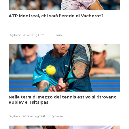
ATP Montreal, chi sarà l’erede di Vacherot?
Digitrend,
26 Ven Lug 19:07
3 min
Nella terra di mezzo del tennis estivo si ritrovano
Rublev e Tsitsipas
Digitrend,
26 Dom Lug 15:41
3 min