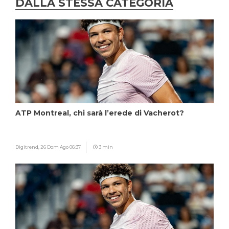
DALLA STESSA CATEGORIA
ATP Montreal, chi sarà l’erede di Vacherot?
Digitrend,
26 Dom Ago 06:37
3 min