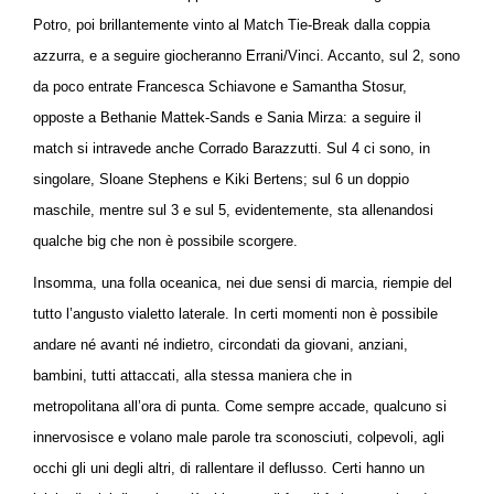
Potro, poi brillantemente vinto al Match Tie-Break dalla coppia
azzurra, e a seguire giocheranno Errani/Vinci. Accanto, sul 2, sono
da poco entrate Francesca Schiavone e Samantha Stosur,
opposte a Bethanie Mattek-Sands e Sania Mirza: a seguire il
match si intravede anche Corrado Barazzutti. Sul 4 ci sono, in
singolare, Sloane Stephens e Kiki Bertens; sul 6 un doppio
maschile, mentre sul 3 e sul 5, evidentemente, sta allenandosi
qualche big che non è possibile scorgere.
Insomma, una folla oceanica, nei due sensi di marcia, riempie del
tutto l’angusto vialetto laterale. In certi momenti non è possibile
andare né avanti né indietro, circondati da giovani, anziani,
bambini, tutti attaccati, alla stessa maniera che in
metropolitana all’ora di punta. Come sempre accade, qualcuno si
innervosisce e volano male parole tra sconosciuti, colpevoli, agli
occhi gli uni degli altri, di rallentare il deflusso. Certi hanno un