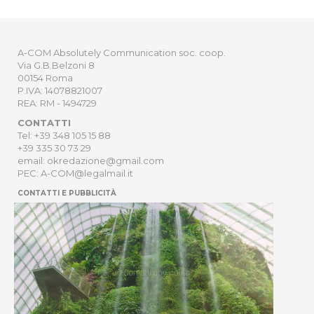
A-COM Absolutely Communication soc. coop.
Via G.B.Belzoni 8
00154 Roma
P.IVA: 14078821007
REA: RM - 1494729
CONTATTI
Tel: +39 348 105 15 88
+39 335 30 73 29
email: okredazione@gmail.com
PEC: A-COM@legalmail.it
CONTATTI E PUBBLICITÀ
HOME
NEWSLETTER
ORDER
PRIVACY POLICY
Sito Web sviluppato da
Digitrend S.r.l
.