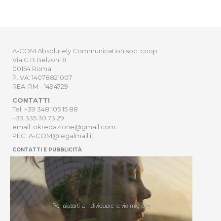
A-COM Absolutely Communication soc. coop.
Via G.B.Belzoni 8
00154 Roma
P.IVA: 14078821007
REA: RM - 1494729
CONTATTI
Tel: +39 348 105 15 88
+39 335 30 73 29
email: okredazione@gmail.com
PEC: A-COM@legalmail.it
CONTATTI E PUBBLICITÀ
HOME
NEWSLETTER
ORDER
PRIVACY POLICY
Sito Web sviluppato da