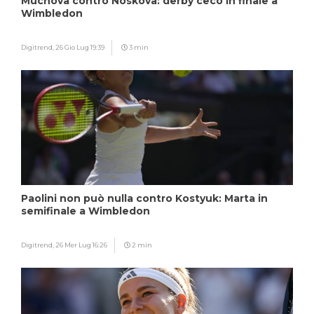
Muchova contro Noskova: derby ceco in finale a
Wimbledon
Digitrend,
26 Gio Lug 19:39
3 min
Paolini non può nulla contro Kostyuk: Marta in
semifinale a Wimbledon
Digitrend,
26 Mer Lug 16:26
2 min