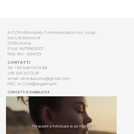
A-COM Absolutely Communication soc. coop.
Via G.B.Belzoni 8
00154 Roma
P.IVA: 14078821007
REA: RM - 1494729
CONTATTI
Tel: +39 348 105 15 88
+39 335 30 73 29
email: okredazione@gmail.com
PEC: A-COM@legalmail.it
CONTATTI E PUBBLICITÀ
HOME
NEWSLETTER
ORDER
PRIVACY POLICY
Sito Web sviluppato da