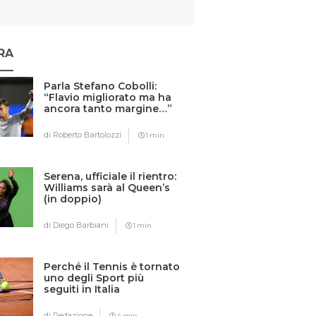
RA
Parla Stefano Cobolli:
“Flavio migliorato ma ha
ancora tanto margine…”
di Roberto Bartolozzi
1 min
Serena, ufficiale il rientro:
Williams sarà al Queen’s
(in doppio)
di Diego Barbiani
1 min
Perché il Tennis è tornato
uno degli Sport più
seguiti in Italia
di Redazione
4 min