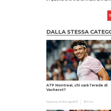
T
DALLA STESSA CATEG
ATP Montreal, chi sarà l’erede di
Vacherot?
Digitrend,
26 Dom Ago 06:37
3 min