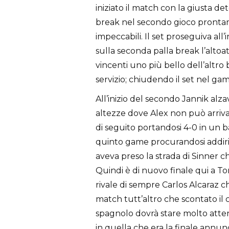
iniziato il match con la giusta d
break nel secondo gioco prontam
impeccabili. Il set proseguiva all
sulla seconda palla break l’altoat
vincenti uno più bello dell’altro 
servizio; chiudendo il set nel ga
All’inizio del secondo Jannik alza
altezze dove Alex non può arriva
di seguito portandosi 4-0 in un b
quinto game procurandosi addirit
aveva preso la strada di Sinner c
Quindi è di nuovo finale qui a T
rivale di sempre Carlos Alcaraz 
match tutt’altro che scontato il 
spagnolo dovrà stare molto atten
in quella che era la finale annunc