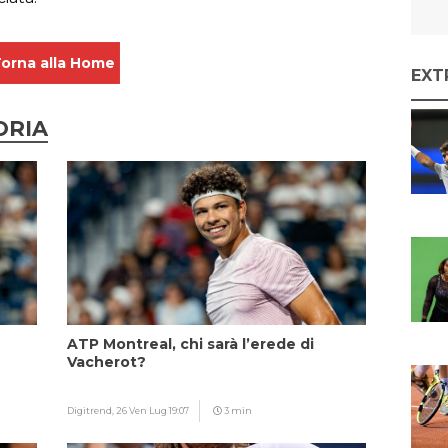
orna alla Home
EXT
ORIA
ATP Montreal, chi sarà l’erede di
Vacherot?
Digitrend,
26 Ven Lug 19:07
3 min