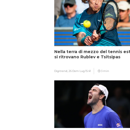
Nella terra di mezzo del tennis es
si ritrovano Rublev e Tsitsipas
Digitrend,
26 Dom Lug 15:41
3 min