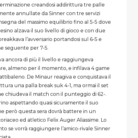
eterminazione creandosi addirittura tre palle
ente annullate da Sinner con tre servizi
’insegna del massimo equilibrio fino al 5-5 dove
esino alzava il suo livello di gioco e con due
breakkava l’avversario portandosi sul 6-5 e
me seguente per 7-5.
va ancora di più il livello e raggiungeva
re, almeno per il momento, e infilava 4 game
attibaleno. De Minaur reagiva e conquistava il
tura una palla break suk 4-1, ma ormai il set
he chiudeva il match con il punteggio di 62-.
orino aspettando quasi sicuramente il suo
che però questa sera dovrà battere in un
coriaceo ed atletico Felix Auger Aliassime. Lo
to se vorrà raggiungere l’amico-rivale Sinner
iata.