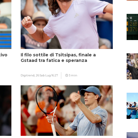
tivo
Il filo sottile di Tsitsipas, finale a
Gstaad tra fatica e speranza
Digitrend,
26 Sab Lug 16:27
3 min