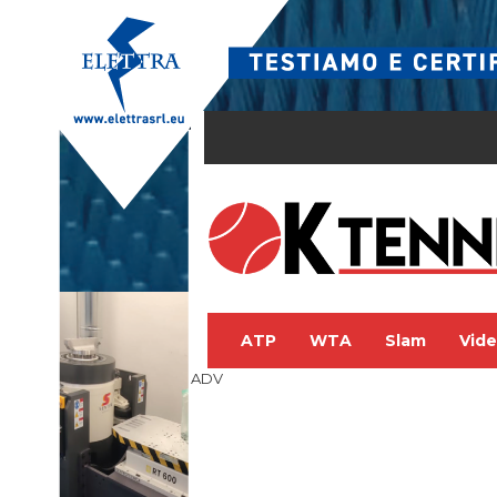
ATP
WTA
Slam
Vid