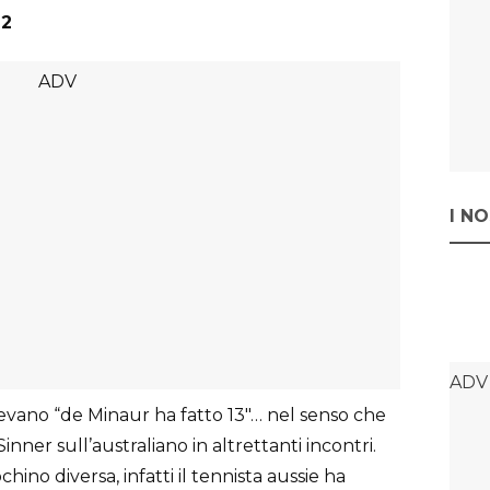
-2
I N
evano “de Minaur ha fatto 13″… nel senso che
Sinner sull’australiano in altrettanti incontri.
hino diversa, infatti il tennista aussie ha