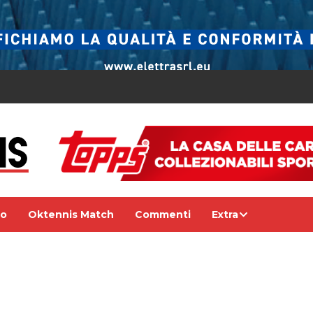
eo
Oktennis Match
Commenti
Extra