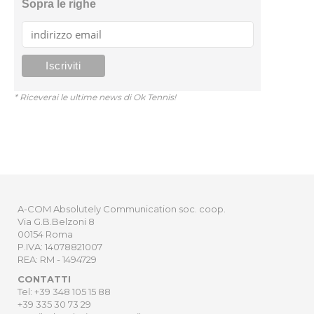
Sopra le righe
* Riceverai le ultime news di Ok Tennis!
A-COM Absolutely Communication soc. coop.
Via G.B.Belzoni 8
00154 Roma
P.IVA: 14078821007
REA: RM - 1494729
CONTATTI
Tel: +39 348 105 15 88
+39 335 30 73 29