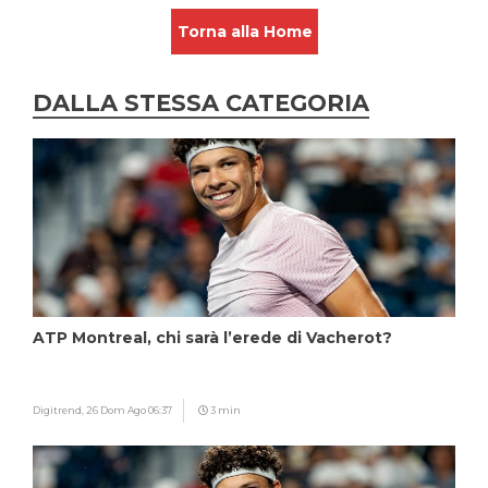
Torna alla Home
DALLA STESSA CATEGORIA
ATP Montreal, chi sarà l’erede di Vacherot?
Digitrend,
26 Dom Ago 06:37
3 min