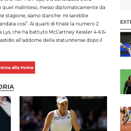
opo quel malinteso, messo diplomaticamente da
ine stagione, siamo stanche: mi sarebbe
EXT
andata così”. Ai quarti di finale la numero 2
va Lys, che ha battuto McCartney Kessler 4-6 6-
astidio all’addome della statunitense dopo il
orna alla Home
ORIA