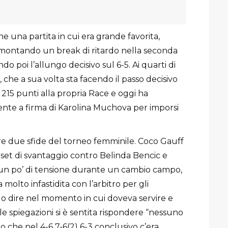
e una partita in cui era grande favorita,
imontando un break di ritardo nella seconda
do poi l’allungo decisivo sul 6-5. Ai quarti di
che a sua volta sta facendo il passo decisivo
 215 punti alla propria Race e oggi ha
ente a firma di Karolina Muchova per imporsi
ltre due sfide del torneo femminile. Coco Gauff
 set di svantaggio contro Belinda Bencic e
 po’ di tensione durante un cambio campo,
 molto infastidita con l’arbitro per gli
uo dire nel momento in cui doveva servire e
e spiegazioni si è sentita rispondere “nessuno
o che nel 4-6 7-6(2) 6-3 conclusivo c’era