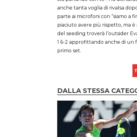
anche tanta voglia di rivalsa d
parte ai microfoni con “siamo a f
piaciuto avere più rispetto, ma è 
del seeding troverà l’outsider E
1 6-2 approfittando anche di un f
primo set.
T
DALLA STESSA CATEG