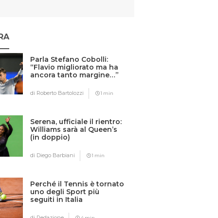
RA
Parla Stefano Cobolli:
“Flavio migliorato ma ha
ancora tanto margine…”
di Roberto Bartolozzi
1 min
Serena, ufficiale il rientro:
Williams sarà al Queen’s
(in doppio)
di Diego Barbiani
1 min
Perché il Tennis è tornato
uno degli Sport più
seguiti in Italia
di Redazione
4 min