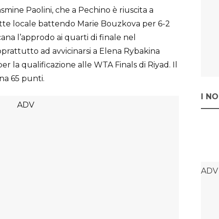
mine Paolini, che a Pechino è riuscita a
te locale battendo Marie Bouzkova per 6-2
scana l’approdo ai quarti di finale nel
oprattutto ad avvicinarsi a Elena Rybakina
per la qualificazione alle WTA Finals di Riyad. Il
ena 65 punti.
I N