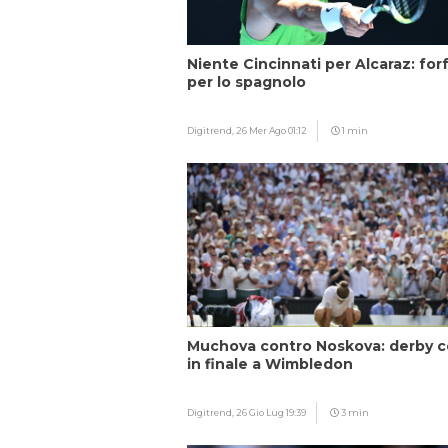
Niente Cincinnati per Alcaraz: forf
per lo spagnolo
Digitrend,
26 Mer Ago 01:12
1 min
Muchova contro Noskova: derby 
in finale a Wimbledon
Digitrend,
26 Gio Lug 19:39
3 min