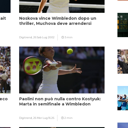
ait
Noskova vince Wimbledon dopo un
thriller, Muchova deve arrendersi
Digitrend,
26 Sab Lug 20:02
3 min
ceco
Paolini non può nulla contro Kostyuk:
Marta in semifinale a Wimbledon
Digitrend,
26 Mer Lug 16:26
2 min