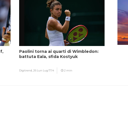
f,
Paolini torna ai quarti di Wimbledon:
battuta Eala, sfida Kostyuk
Digitrend,
26 Lun Lug 17:14
2 min