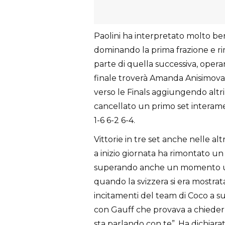
Paolini ha interpretato molto ben
dominando la prima frazione e r
parte di quella successiva, operan
finale troverà Amanda Anisimova, 
verso le Finals aggiungendo altri
cancellato un primo set interam
1-6 6-2 6-4.
Vittorie in tre set anche nelle a
a inizio giornata ha rimontato un
superando anche un momento un
quando la svizzera si era mostrata
incitamenti del team di Coco a s
con Gauff che provava a chiederl
sta parlando con te”. Ha dichiarat