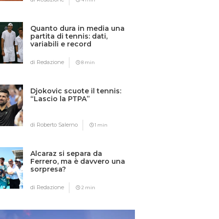
Quanto dura in media una
partita di tennis: dati,
variabili e record
di Redazione
8 min
Djokovic scuote il tennis:
“Lascio la PTPA”
di Roberto Salerno
1 min
Alcaraz si separa da
Ferrero, ma è davvero una
sorpresa?
di Redazione
2 min