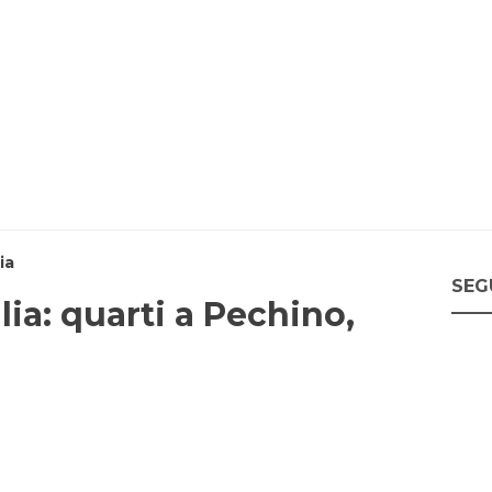
ia
SEG
lia: quarti a Pechino,