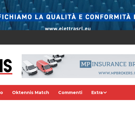
eo
Oktennis Match
Commenti
Extra