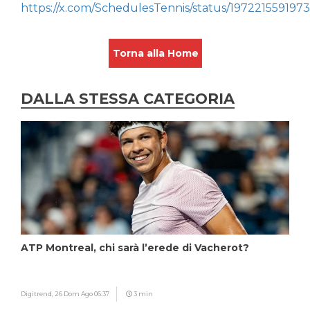
https://x.com/SchedulesTennis/status/197221559197
Torna alla Home
DALLA STESSA CATEGORIA
ATP Montreal, chi sarà l’erede di Vacherot?
Digitrend,
26 Dom Ago 06:37
3 min