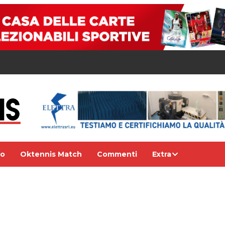
eo
Oktennis Match
Commenti
Extra