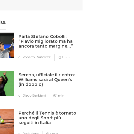
RA
Parla Stefano Cobolli:
“Flavio migliorato ma ha
ancora tanto margine…”
di Roberto Bartolozzi
1 min
Serena, ufficiale il rientro:
Williams sarà al Queen’s
(in doppio)
di Diego Barbiani
1 min
Perché il Tennis è tornato
uno degli Sport più
seguiti in Italia
di Redazione
4 min