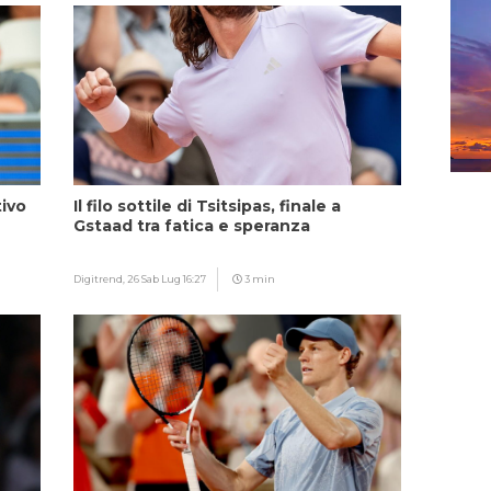
tivo
Il filo sottile di Tsitsipas, finale a
Gstaad tra fatica e speranza
Digitrend,
26 Sab Lug 16:27
3 min