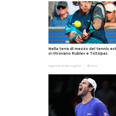
Nella terra di mezzo del tennis es
si ritrovano Rublev e Tsitsipas
Digitrend,
26 Dom Lug 15:41
3 min