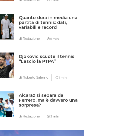
Quanto dura in media una
partita di tennis: dati,
variabili e record
di Redazione
8 min
Djokovic scuote il tennis:
“Lascio la PTPA”
di Roberto Salerno
1 min
Alcaraz si separa da
Ferrero, ma è davvero una
sorpresa?
di Redazione
2 min