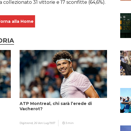
ollezionato 31 vittorie e 17 sconfitte (64,6%).
orna alla Home
ORIA
ATP Montreal, chi sarà l’erede di
Vacherot?
Digitrend,
26 Ven Lug 19:07
3 min