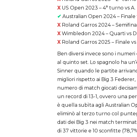
X
US Open 2023 – 4° turno vs A. Z
✔
Australian Open 2024 – Finale 
X
Roland Garros 2024 – Semifinale
X
Wimbledon 2024 – Quarti vs D. 
X
Roland Garros 2025 – Finale vs C
Ben diversi invece sono i numeri di
al quinto set. Lo spagnolo ha un’
Sinner quando le partite arrivano
migliori rispetto ai Big 3 Feder
numero di match giocati decisamen
un record di 13-1, ovvero una perc
è quella subìta agli Australian 
eliminò al terzo turno col puntegg
dati dei Big 3 nei match terminat
di 37 vittorie e 10 sconfitte (78,7