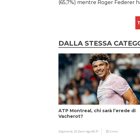
(65,7%) mentre Roger Federer ha c
T
DALLA STESSA CATEG
ATP Montreal, chi sarà l’erede di
Vacherot?
Digitrend,
26 Dom Ago 06:37
3 min