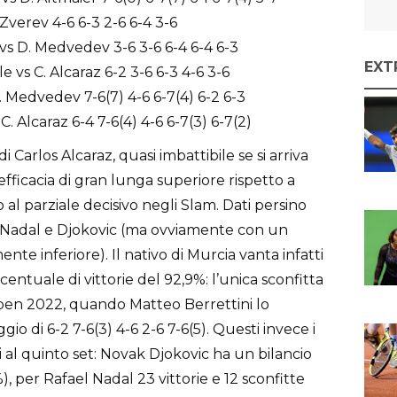
verev 4-6 6-3 2-6 6-4 3-6
vs D. Medvedev 3-6 3-6 6-4 6-4 6-3
EXT
 vs C. Alcaraz 6-2 3-6 6-3 4-6 3-6
Medvedev 7-6(7) 4-6 6-7(4) 6-2 6-3
. Alcaraz 6-4 7-6(4) 4-6 6-7(3) 6-7(2)
 Carlos Alcaraz, quasi imbattibile se si arriva
efficacia di gran lunga superiore rispetto a
 al parziale decisivo negli Slam. Dati persino
er, Nadal e Djokovic (ma ovviamente con un
te inferiore). Il nativo di Murcia vanta infatti
entuale di vittorie del 92,9%: l’unica sconfitta
Open 2022, quando Matteo Berrettini lo
io di 6-2 7-6(3) 4-6 2-6 7-6(5). Questi invece i
i al quinto set: Novak Djokovic ha un bilancio
%), per Rafael Nadal 23 vittorie e 12 sconfitte