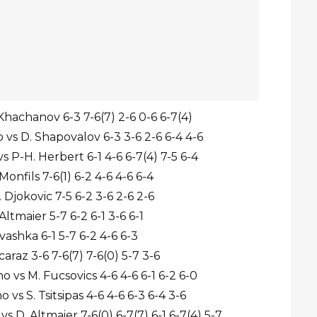
Khachanov 6-3 7-6(7) 2-6 0-6 6-7(4)
 vs D. Shapovalov 6-3 3-6 2-6 6-4 4-6
s P-H. Herbert 6-1 4-6 6-7(4) 7-5 6-4
nfils 7-6(1) 6-2 4-6 4-6 6-4
Djokovic 7-5 6-2 3-6 2-6 2-6
ltmaier 5-7 6-2 6-1 3-6 6-1
vashka 6-1 5-7 6-2 4-6 6-3
raz 3-6 7-6(7) 7-6(0) 5-7 3-6
 vs M. Fucsovics 4-6 4-6 6-1 6-2 6-0
vs S. Tsitsipas 4-6 4-6 6-3 6-4 3-6
 D. Altmaier 7-6(0) 6-7(7) 6-1 6-7(4) 5-7