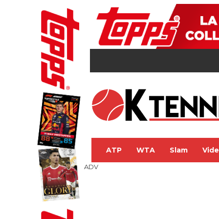
ATP
WTA
Slam
Vid