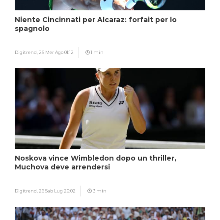
Niente Cincinnati per Alcaraz: forfait per lo
spagnolo
Digitrend,
26 Mer Ago 01:12
1 min
Noskova vince Wimbledon dopo un thriller,
Muchova deve arrendersi
Digitrend,
26 Sab Lug 20:02
3 min