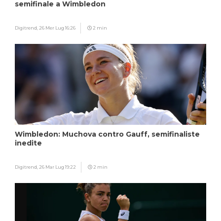
semifinale a Wimbledon
Digitrend,
26 Mer Lug 16:26
2 min
Wimbledon: Muchova contro Gauff, semifinaliste
inedite
Digitrend,
26 Mar Lug 19:22
2 min