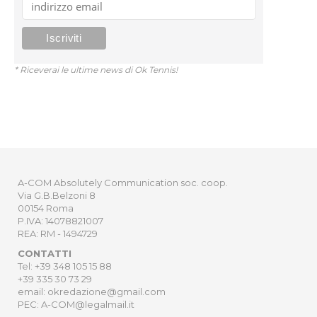
* Riceverai le ultime news di Ok Tennis!
A-COM Absolutely Communication soc. coop.
Via G.B.Belzoni 8
00154 Roma
P.IVA: 14078821007
REA: RM - 1494729
CONTATTI
Tel: +39 348 105 15 88
+39 335 30 73 29
email: okredazione@gmail.com
PEC: A-COM@legalmail.it