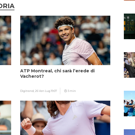
ORIA
ATP Montreal, chi sarà l’erede di
Vacherot?
Digitrend,
26 Ven Lug 19:07
3 min