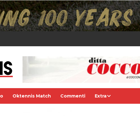
eo
Oktennis Match
Commenti
Extra