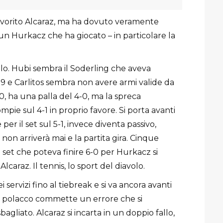
 favorito Alcaraz, ma ha dovuto veramente
un Hurkacz che ha giocato – in particolare la
olo. Hubi sembra il Soderling che aveva
09 e Carlitos sembra non avere armi valide da
0, ha una palla del 4-0, ma la spreca
pie sul 4-1 in proprio favore. Si porta avanti
er il set sul 5-1, invece diventa passivo,
non arriverà mai e la partita gira. Cinque
 set che poteva finire 6-0 per Hurkacz si
caraz. Il tennis, lo sport del diavolo.
 servizi fino al tiebreak e si va ancora avanti
 il polacco commette un errore che si
bagliato. Alcaraz si incarta in un doppio fallo,