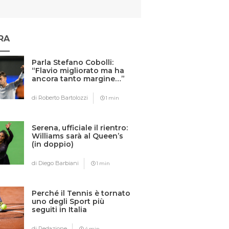
RA
Parla Stefano Cobolli:
“Flavio migliorato ma ha
ancora tanto margine…”
di Roberto Bartolozzi
1 min
Serena, ufficiale il rientro:
Williams sarà al Queen’s
(in doppio)
di Diego Barbiani
1 min
Perché il Tennis è tornato
uno degli Sport più
seguiti in Italia
di Redazione
4 min