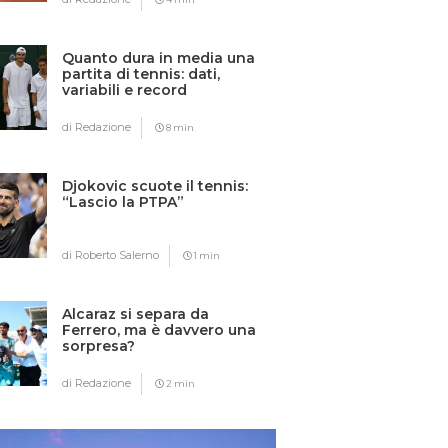
Quanto dura in media una
partita di tennis: dati,
variabili e record
di Redazione
8 min
Djokovic scuote il tennis:
“Lascio la PTPA”
di Roberto Salerno
1 min
Alcaraz si separa da
Ferrero, ma è davvero una
sorpresa?
di Redazione
2 min