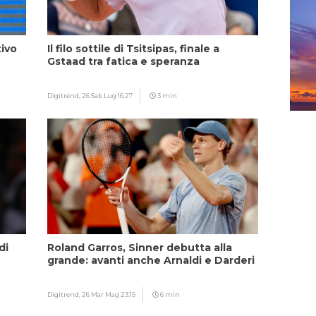
tivo
Il filo sottile di Tsitsipas, finale a
Gstaad tra fatica e speranza
Digitrend,
26 Sab Lug 16:27
3 min
di
Roland Garros, Sinner debutta alla
grande: avanti anche Arnaldi e Darderi
Digitrend,
26 Mar Mag 23:15
6 min