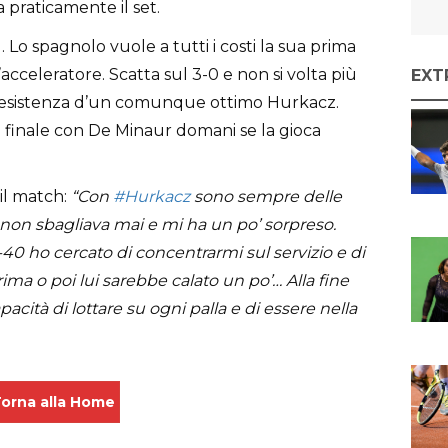
a praticamente il set.
 Lo spagnolo vuole a tutti i costi la sua prima
’acceleratore. Scatta sul 3-0 e non si volta più
EXT
 resistenza d’un comunque ottimo Hurkacz.
. La finale con De Minaur domani se la gioca
il match:
“Con
#Hurkacz
sono sempre delle
o, non sbagliava mai e mi ha un po’ sorpreso.
40 ho cercato di concentrarmi sul servizio e di
ma o poi lui sarebbe calato un po’… Alla fine
acità di lottare su ogni palla e di essere nella
orna alla Home