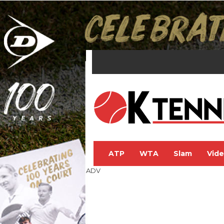
ATP
WTA
Slam
Vid