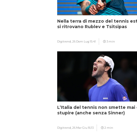
Nella terra di mezzo del tennis es
si ritrovano Rublev e Tsitsipas
Digitrend,
26 Dom Lug 15:41
3 min
L’Italia del tennis non smette mai 
stupire (anche senza Sinner)
Digitrend,
26 Mar Giu 16:13
2 min