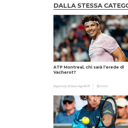
DALLA STESSA CATEG
ATP Montreal, chi sarà l’erede di
Vacherot?
Digitrend,
26 Dom Ago 06:37
3 min