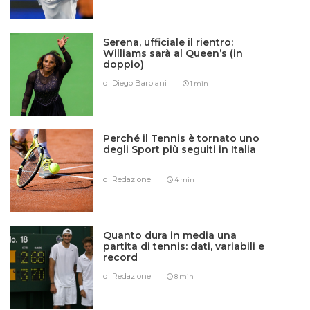
Serena, ufficiale il rientro:
Williams sarà al Queen’s (in
doppio)
di Diego Barbiani
1 min
Perché il Tennis è tornato uno
degli Sport più seguiti in Italia
di Redazione
4 min
Quanto dura in media una
partita di tennis: dati, variabili e
record
di Redazione
8 min