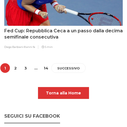
Fed Cup: Repubblica Ceca a un passo dalla decima
semifinale consecutiva
Diego Barbiani
8 anni fa
5 min
1
2
3
…
14
SUCCESSIVO
Torna alla Home
SEGUICI SU FACEBOOK