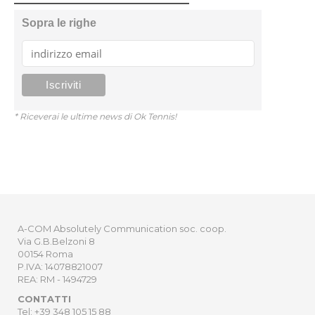
Sopra le righe
* Riceverai le ultime news di Ok Tennis!
A-COM Absolutely Communication soc. coop.
Via G.B.Belzoni 8
00154 Roma
P.IVA: 14078821007
REA: RM - 1494729
CONTATTI
Tel: +39 348 105 15 88