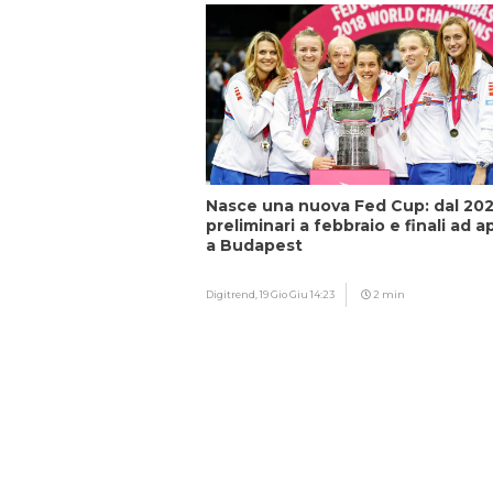
Nasce una nuova Fed Cup: dal 20
preliminari a febbraio e finali ad ap
a Budapest
Digitrend,
19 Gio Giu 14:23
2 min