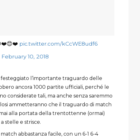
❤️😍❤️
pic.twitter.com/kCcWE8udf6
)
February 10, 2018
festeggiato l’importante traguardo delle
bbero ancora 1000 partite ufficiali, perché le
no considerate tali, ma anche senza saremmo
colosi ammetteranno che il traguardo di match
 mai alla portata della trentottenne (ormai)
 stelle e strisce.
match abbastanza facile, con un 6-1 6-4