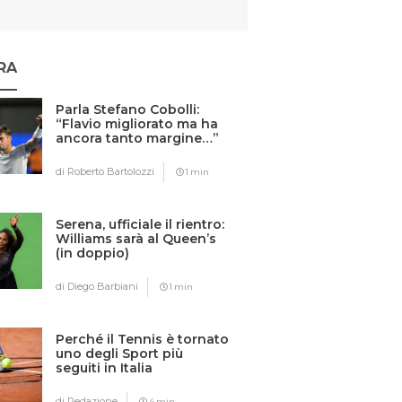
RA
Parla Stefano Cobolli:
“Flavio migliorato ma ha
ancora tanto margine…”
di Roberto Bartolozzi
1 min
Serena, ufficiale il rientro:
Williams sarà al Queen’s
(in doppio)
di Diego Barbiani
1 min
Perché il Tennis è tornato
uno degli Sport più
seguiti in Italia
di Redazione
4 min