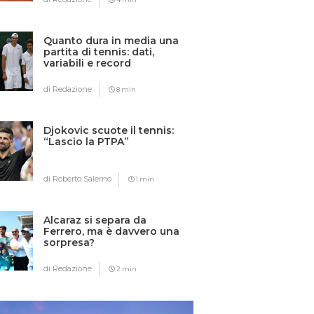
Quanto dura in media una
partita di tennis: dati,
variabili e record
di Redazione
8 min
Djokovic scuote il tennis:
“Lascio la PTPA”
di Roberto Salerno
1 min
Alcaraz si separa da
Ferrero, ma è davvero una
sorpresa?
di Redazione
2 min