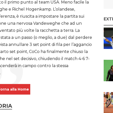
to il primo punto al team USA. Meno facile la
ghe e Richel Hogenkamp. L’olandese,
erenza, è riuscita a impostare la partita sui
EXT
sione una nervosa Vandeweghe che ad un
ventato più volte la racchetta a terra. La
 stata a un passo (o meglio, a due) dal perdere
vista annullare 3 set point di fila per l’aggancio
quarto set point, CoCo ha finalmente chiuso la
che nel set decisivo, chiudendo il match 4-6 7-
scenderà in campo contro la stessa
.
orna alla Home
ORIA