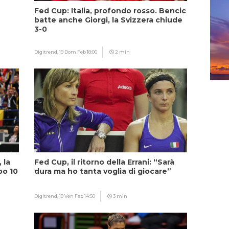
Fed Cup: Italia, profondo rosso. Bencic
batte anche Giorgi, la Svizzera chiude
3-0
Digitrend,
19 Dom Feb 18:06
2 min
 la
Fed Cup, il ritorno della Errani: “Sarà
po 10
dura ma ho tanta voglia di giocare”
Digitrend,
19 Ven Feb 14:50
3 min