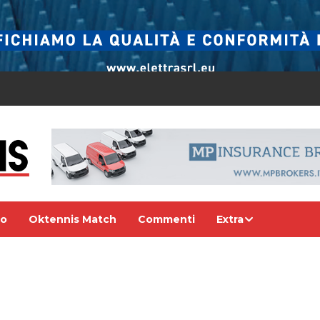
eo
Oktennis Match
Commenti
Extra