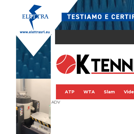
ATP
WTA
Slam
Vid