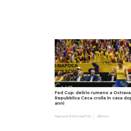
Fed Cup: delirio rumeno a Ostrava,
Repubblica Ceca crolla in casa do
anni
Digitrend,
19 Dom Feb 17:55
8 min