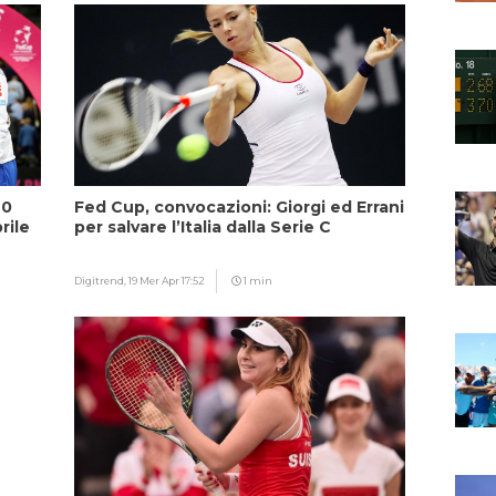
20
Fed Cup, convocazioni: Giorgi ed Errani
rile
per salvare l’Italia dalla Serie C
Digitrend,
19 Mer Apr 17:52
1 min