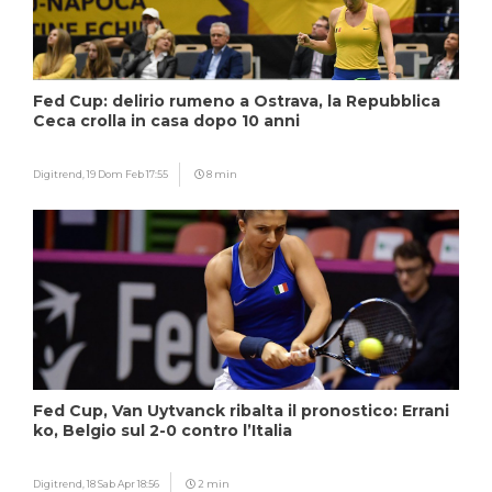
Fed Cup: delirio rumeno a Ostrava, la Repubblica
Ceca crolla in casa dopo 10 anni
Digitrend,
19 Dom Feb 17:55
8 min
Fed Cup, Van Uytvanck ribalta il pronostico: Errani
ko, Belgio sul 2-0 contro l’Italia
Digitrend,
18 Sab Apr 18:56
2 min