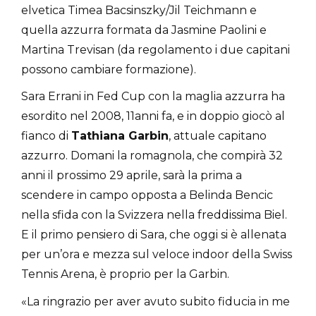
elvetica Timea Bacsinszky/Jil Teichmann e
quella azzurra formata da Jasmine Paolini e
Martina Trevisan (da regolamento i due capitani
possono cambiare formazione).
Sara Errani in Fed Cup con la maglia azzurra ha
esordito nel 2008, 11anni fa, e in doppio giocò al
fianco di
Tathiana Garbin
, attuale capitano
azzurro. Domani la romagnola, che compirà 32
anni il prossimo 29 aprile, sarà la prima a
scendere in campo opposta a Belinda Bencic
nella sfida con la Svizzera nella freddissima Biel.
E il primo pensiero di Sara, che oggi si è allenata
per un’ora e mezza sul veloce indoor della Swiss
Tennis Arena, è proprio per la Garbin.
«La ringrazio per aver avuto subito fiducia in me