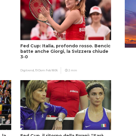
Fed Cup: Italia, profondo rosso. Bencic
batte anche Giorgi, la Svizzera chiude
3-0
Digitrend,
19 Dom Feb 18:06
2 min
 la
Fed Cup, il ritorno della Errani: “Sarà