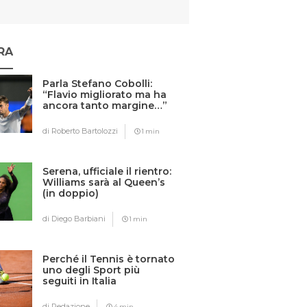
RA
Parla Stefano Cobolli:
“Flavio migliorato ma ha
ancora tanto margine…”
di Roberto Bartolozzi
1 min
Serena, ufficiale il rientro:
Williams sarà al Queen’s
(in doppio)
di Diego Barbiani
1 min
Perché il Tennis è tornato
uno degli Sport più
seguiti in Italia
di Redazione
4 min