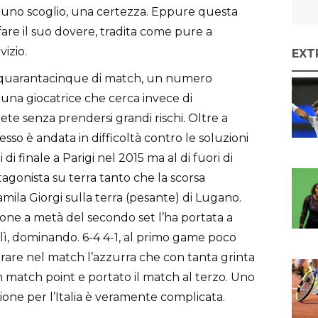
re uno scoglio, una certezza. Eppure questa
are il suo dovere, tradita come pure a
vizio.
EXT
 e quarantacinque di match, un numero
una giocatrice che cerca invece di
 rete senza prendersi grandi rischi. Oltre a
so è andata in difficoltà contro le soluzioni
 di finale a Parigi nel 2015 ma al di fuori di
agonista su terra tanto che la scorsa
mila Giorgi sulla terra (pesante) di Lugano.
ione a metà del secondo set l’ha portata a
n lì, dominando. 6-4 4-1, al primo game poco
ntrare nel match l’azzurra che con tanta grinta
un match point e portato il match al terzo. Uno
azione per l’Italia è veramente complicata.