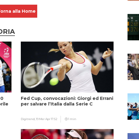
orna alla Home
ORIA
20
Fed Cup, convocazioni: Giorgi ed Errani
rile
per salvare l’Italia dalla Serie C
Digitrend,
19 Mer Apr 17:52
1 min