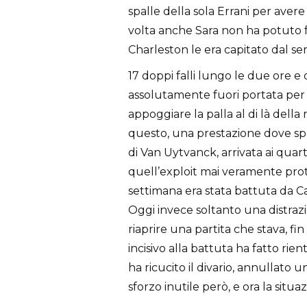
spalle della sola Errani per ave
volta anche Sara non ha potuto f
Charleston le era capitato dal ser
17 doppi falli lungo le due ore
assolutamente fuori portata per 
appoggiare la palla al di là della
questo, una prestazione dove spes
di Van Uytvanck, arrivata ai quarti
quell’exploit mai veramente prot
settimana era stata battuta da Ca
Oggi invece soltanto una distraz
riaprire una partita che stava, fi
incisivo alla battuta ha fatto rie
ha ricucito il divario, annullato 
sforzo inutile però, e ora la situ