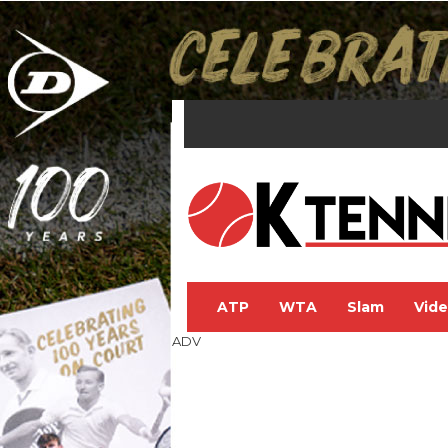
ATP
WTA
Slam
Vid