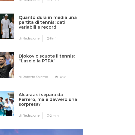
Quanto dura in media una
partita di tennis: dati,
variabili e record
di Redazione
8 min
Djokovic scuote il tennis:
“Lascio la PTPA”
di Roberto Salerno
1 min
Alcaraz si separa da
Ferrero, ma è davvero una
sorpresa?
di Redazione
2 min