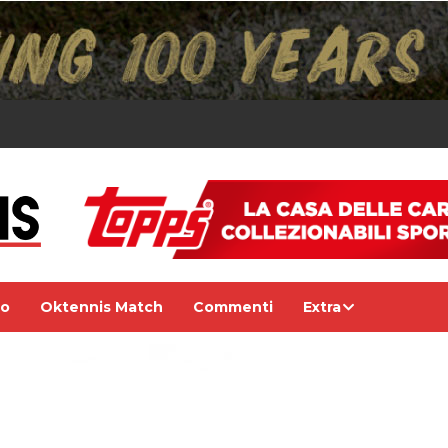
eo
Oktennis Match
Commenti
Extra