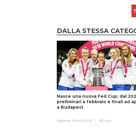
T
DALLA STESSA CATEG
Nasce una nuova Fed Cup: dal 20
preliminari a febbraio e finali ad ap
a Budapest
Digitrend,
19 Gio Giu 14:23
2 min