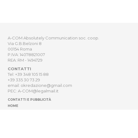
A-COM Absolutely Communication soc. coop.
Via G.B.Belzoni 8
00154 Roma
P.IVA: 14078821007
REA: RM - 1494729
CONTATTI
Tel: +39 348 105 15 88
+39 335 30 73 29
email: okredazione@gmail.com
PEC: A-COM@legalmail.it
CONTATTI E PUBBLICITÀ
HOME
NEWSLETTER
ORDER
PRIVACY POLICY