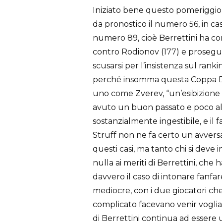
Iniziato bene questo pomeriggio 
da pronostico il numero 56, in cas
numero 89, cioè Berrettini ha com
contro Rodionov (177) e prosegui
scusarsi per l’insistenza sul ranki
perché insomma questa Coppa Dav
uno come Zverev, “un’esibizione
avuto un buon passato e poco altr
sostanzialmente ingestibile, e il f
Struff non ne fa certo un avversar
questi casi, ma tanto chi si deve 
nulla ai meriti di Berrettini, ch
davvero il caso di intonare fanfar
mediocre, con i due giocatori ch
complicato facevano venir voglia 
di Berrettini continua ad essere u