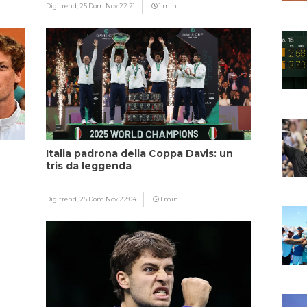
Digitrend,
25 Dom Nov 22:21
1 min
Italia padrona della Coppa Davis: un
tris da leggenda
Digitrend,
25 Dom Nov 22:04
1 min