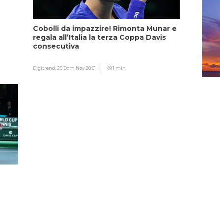
Cobolli da impazzire! Rimonta Munar e
regala all’Italia la terza Coppa Davis
consecutiva
Digitrend,
25 Dom Nov 20:01
1 min