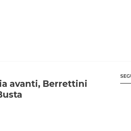
SEG
ia avanti, Berrettini
Busta