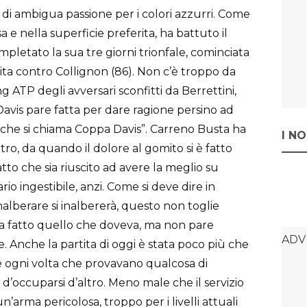
di ambigua passione per i colori azzurri. Come
a e nella superficie preferita, ha battuto il
pletato la sua tre giorni trionfale, cominciata
ta contro Collignon (86). Non c’è troppo da
ng ATP degli avversari sconfitti da Berrettini,
is pare fatta per dare ragione persino ad
 che si chiama Coppa Davis”. Carreno Busta ha
I N
o, da quando il dolore al gomito si è fatto
atto che sia riuscito ad avere la meglio su
io ingestibile, anzi. Come si deve dire in
inalberare si inalbererà, questo non toglie
e ha fatto quello che doveva, ma non pare
e. Anche la partita di oggi è stata poco più che
e ogni volta che provavano qualcosa di
d’occuparsi d’altro. Meno male che il servizio
n’arma pericolosa, troppo per i livelli attuali