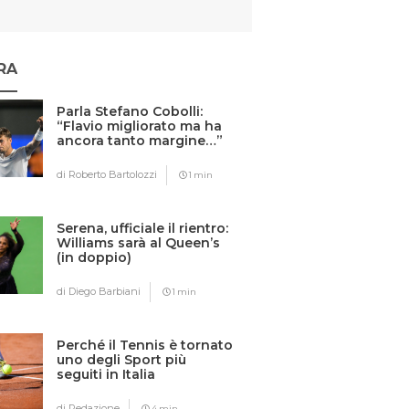
RA
Parla Stefano Cobolli:
“Flavio migliorato ma ha
ancora tanto margine…”
di Roberto Bartolozzi
1 min
Serena, ufficiale il rientro:
Williams sarà al Queen’s
(in doppio)
di Diego Barbiani
1 min
Perché il Tennis è tornato
uno degli Sport più
seguiti in Italia
di Redazione
4 min