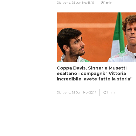
Digitrend,
25 Lun Nov 11:45
1 min
Coppa Davis, Sinner e Musetti
esaltano i compagni: “Vittoria
incredibile, avete fatto la storia”
Digitrend,
25 Dom Nov 22:14
1 min