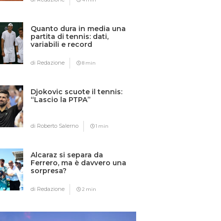
Quanto dura in media una
partita di tennis: dati,
variabili e record
di Redazione
8 min
Djokovic scuote il tennis:
“Lascio la PTPA”
di Roberto Salerno
1 min
Alcaraz si separa da
Ferrero, ma è davvero una
sorpresa?
di Redazione
2 min