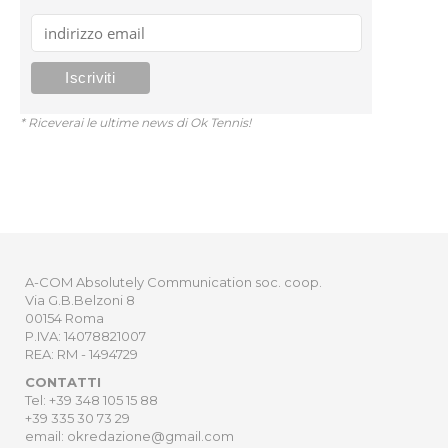
* Riceverai le ultime news di Ok Tennis!
A-COM Absolutely Communication soc. coop.
Via G.B.Belzoni 8
00154 Roma
P.IVA: 14078821007
REA: RM - 1494729
CONTATTI
Tel: +39 348 105 15 88
+39 335 30 73 29
email: okredazione@gmail.com