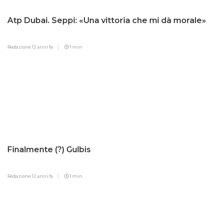
Atp Dubai. Seppi: «Una vittoria che mi dà morale»
Redazione
12 anni fa
1 min
Finalmente (?) Gulbis
Redazione
12 anni fa
1 min