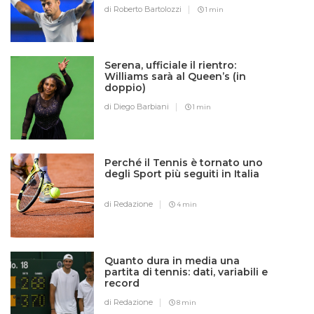
di Roberto Bartolozzi
1 min
Serena, ufficiale il rientro:
Williams sarà al Queen’s (in
doppio)
di Diego Barbiani
1 min
Perché il Tennis è tornato uno
degli Sport più seguiti in Italia
di Redazione
4 min
Quanto dura in media una
partita di tennis: dati, variabili e
record
di Redazione
8 min