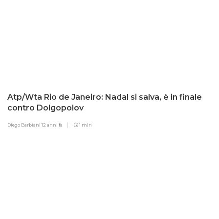
Atp/Wta Rio de Janeiro: Nadal si salva, è in finale
contro Dolgopolov
Diego Barbiani
12 anni fa
1 min