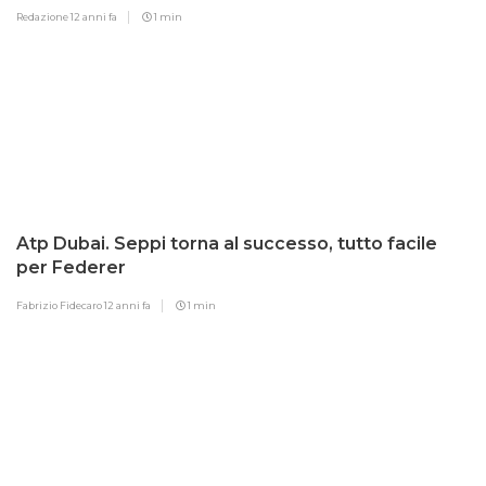
Redazione
12 anni fa
1 min
Atp Dubai. Seppi torna al successo, tutto facile
per Federer
Fabrizio Fidecaro
12 anni fa
1 min