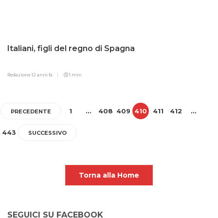
Italiani, figli del regno di Spagna
Redazione
12 anni fa
1 min
1
…
408
409
410
411
412
…
PRECEDENTE
443
SUCCESSIVO
Torna alla Home
SEGUICI SU FACEBOOK