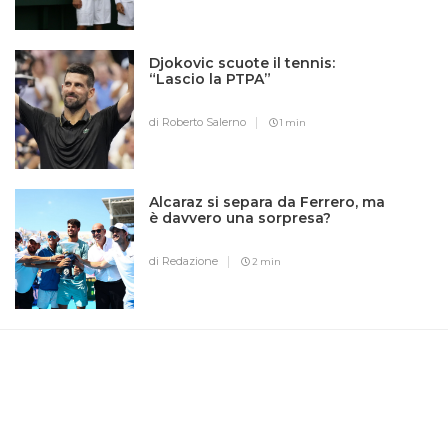
Djokovic scuote il tennis:
“Lascio la PTPA”
di Roberto Salerno
1 min
Alcaraz si separa da Ferrero, ma
è davvero una sorpresa?
di Redazione
2 min