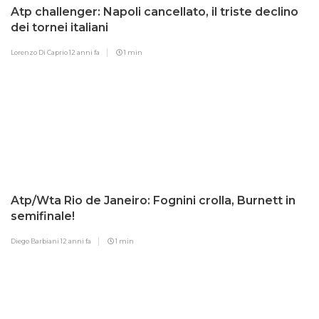
Atp challenger: Napoli cancellato, il triste declino
dei tornei italiani
Lorenzo Di Caprio
12 anni fa
1 min
Atp/Wta Rio de Janeiro: Fognini crolla, Burnett in
semifinale!
Diego Barbiani
12 anni fa
1 min