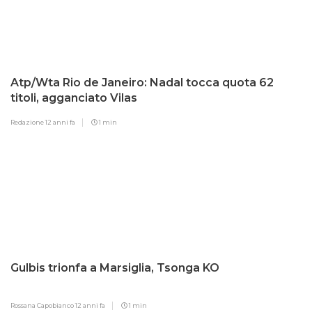
Atp/Wta Rio de Janeiro: Nadal tocca quota 62
titoli, agganciato Vilas
Redazione
12 anni fa
1 min
Gulbis trionfa a Marsiglia, Tsonga KO
Rossana Capobianco
12 anni fa
1 min