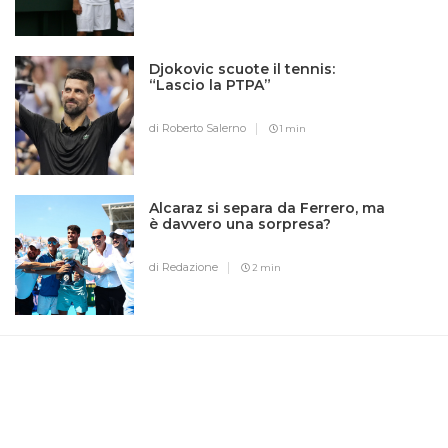
Djokovic scuote il tennis:
“Lascio la PTPA”
di Roberto Salerno
1 min
Alcaraz si separa da Ferrero, ma
è davvero una sorpresa?
di Redazione
2 min