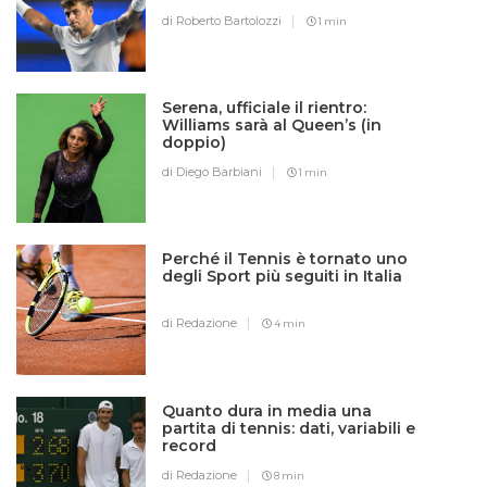
di Roberto Bartolozzi
1 min
Serena, ufficiale il rientro:
Williams sarà al Queen’s (in
doppio)
di Diego Barbiani
1 min
Perché il Tennis è tornato uno
degli Sport più seguiti in Italia
di Redazione
4 min
Quanto dura in media una
partita di tennis: dati, variabili e
record
di Redazione
8 min