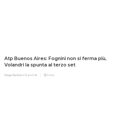
Atp Buenos Aires: Fognini non si ferma più,
Volandri la spunta al terzo set
Diego Barbiani
12 anni fa
1 min