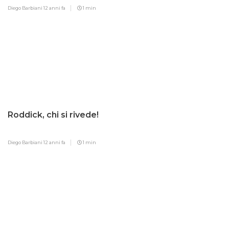
Diego Barbiani
12 anni fa
1 min
Roddick, chi si rivede!
Diego Barbiani
12 anni fa
1 min