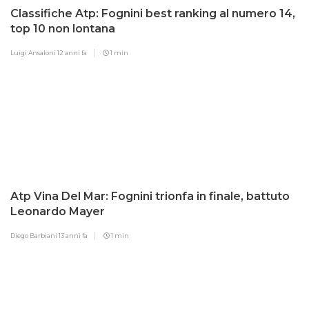
Classifiche Atp: Fognini best ranking al numero 14,
top 10 non lontana
Luigi Ansaloni
12 anni fa
1 min
Atp Vina Del Mar: Fognini trionfa in finale, battuto
Leonardo Mayer
Diego Barbiani
13 anni fa
1 min