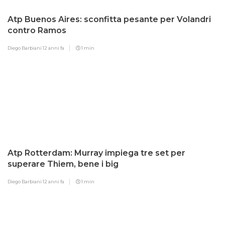
Atp Buenos Aires: sconfitta pesante per Volandri
contro Ramos
Diego Barbiani
12 anni fa
1 min
Atp Rotterdam: Murray impiega tre set per
superare Thiem, bene i big
Diego Barbiani
12 anni fa
1 min