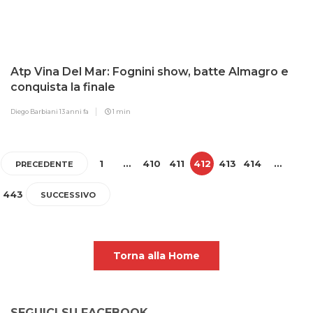
Atp Vina Del Mar: Fognini show, batte Almagro e
conquista la finale
Diego Barbiani
13 anni fa
1 min
1
…
410
411
412
413
414
…
PRECEDENTE
443
SUCCESSIVO
Torna alla Home
SEGUICI SU FACEBOOK