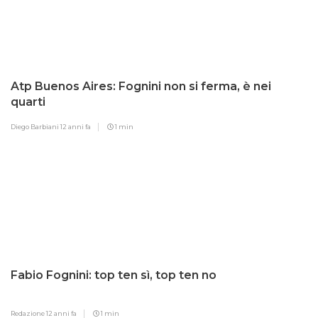
Atp Buenos Aires: Fognini non si ferma, è nei
quarti
Diego Barbiani
12 anni fa
1 min
Fabio Fognini: top ten sì, top ten no
Redazione
12 anni fa
1 min