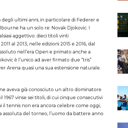
egli ultimi anni, in particolare di Federer e
lbourne ha un solo re: Novak Djokovic. I
asi aggettivo: dieci titoli vinti
2011 al 2013, nelle edizioni 2015 e 2016, dal
assoluto nell’era Open e primato anche a
okovic è l’unico ad aver firmato due “tris”
ver Arena quasi una sua estensione naturale.
rne aveva già conosciuto un altro dominatore
il 1967 vinse sei titoli, di cui cinque consecutivi
ui il tennis non era ancora celebre come oggi,
 assoluta del torneo, l’uomo da battere anno