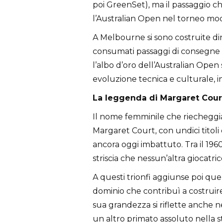
poi GreenSet), ma il passaggio c
l’Australian Open nel torneo mo
A Melbourne si sono costruite din
consumati passaggi di consegne
l’albo d’oro dell’Australian Open 
evoluzione tecnica e culturale, in
La leggenda di Margaret Cour
Il nome femminile che riecheggia
Margaret Court, con undici titoli
ancora oggi imbattuto. Tra il 1960
striscia che nessun’altra giocatric
A questi trionfi aggiunse poi que
dominio che contribuì a costruir
sua grandezza si riflette anche ne
un altro primato assoluto nella st