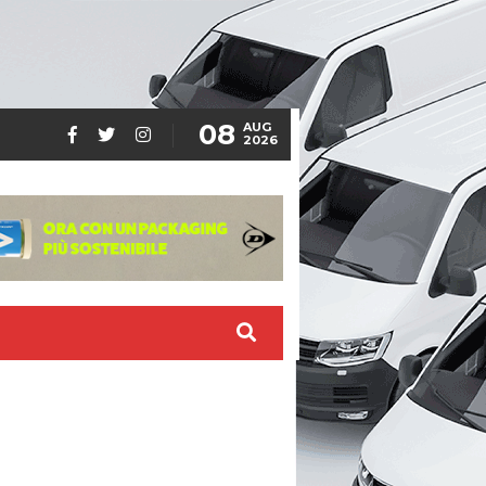
08
AUG
2026