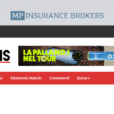
eo
Oktennis Match
Commenti
Extra