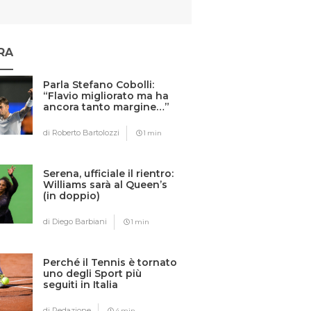
RA
Parla Stefano Cobolli:
“Flavio migliorato ma ha
ancora tanto margine…”
di Roberto Bartolozzi
1 min
Serena, ufficiale il rientro:
Williams sarà al Queen’s
(in doppio)
di Diego Barbiani
1 min
Perché il Tennis è tornato
uno degli Sport più
seguiti in Italia
di Redazione
4 min