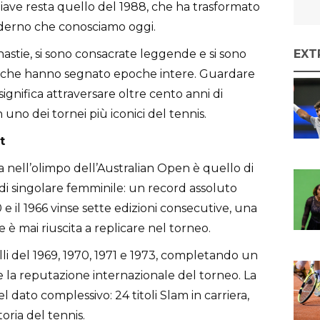
hiave resta quello del 1988, che ha trasformato
derno che conosciamo oggi.
astie, si sono consacrate leggende e si sono
EXT
 che hanno segnato epoche intere. Guardare
significa attraversare oltre cento anni di
 uno dei tornei più iconici del tennis.
t
 nell’olimpo dell’Australian Open è quello di
 di singolare femminile: un record assoluto
 e il 1966 vinse sette edizioni consecutive, una
e è mai riuscita a replicare nel torneo.
lli del 1969, 1970, 1971 e 1973, completando un
e la reputazione internazionale del torneo. La
l dato complessivo: 24 titoli Slam in carriera,
oria del tennis.