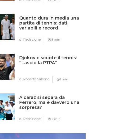
Quanto dura in media una
partita di tennis: dati,
variabili e record
di Redazione
8 min
Djokovic scuote il tennis:
“Lascio la PTPA”
di Roberto Salerno
1 min
Alcaraz si separa da
Ferrero, ma è davvero una
sorpresa?
di Redazione
2 min