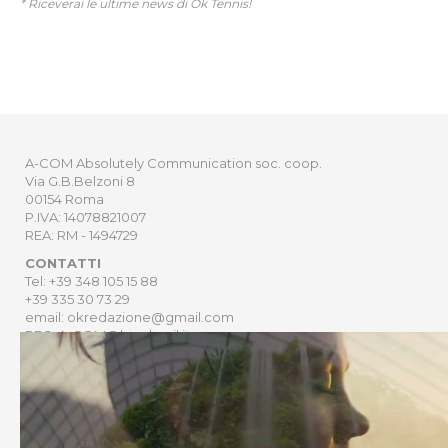
* Riceverai le ultime news di Ok Tennis!
A-COM Absolutely Communication soc. coop.
Via G.B.Belzoni 8
00154 Roma
P.IVA: 14078821007
REA: RM - 1494729
CONTATTI
Tel: +39 348 105 15 88
+39 335 30 73 29
email: okredazione@gmail.com
PEC: A-COM@legalmail.it
CONTATTI E PUBBLICITÀ
HOME
NEWSLETTER
ORDER
PRIVACY POLICY