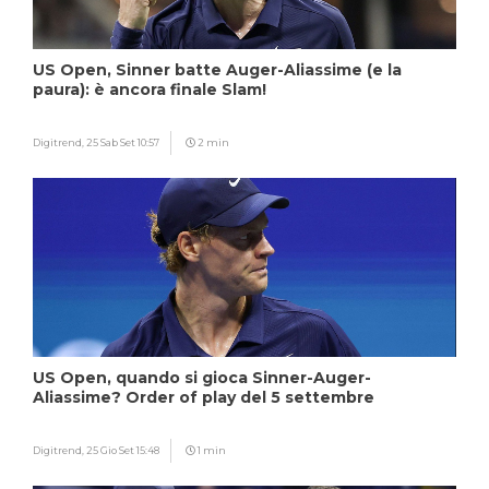
US Open, Sinner batte Auger-Aliassime (e la
paura): è ancora finale Slam!
Digitrend,
25 Sab Set 10:57
2 min
US Open, quando si gioca Sinner-Auger-
Aliassime? Order of play del 5 settembre
Digitrend,
25 Gio Set 15:48
1 min