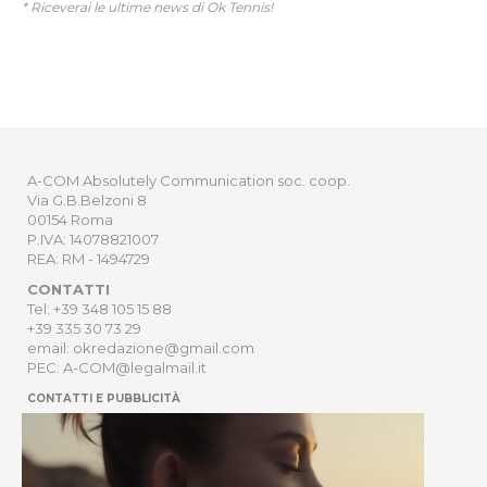
* Riceverai le ultime news di Ok Tennis!
A-COM Absolutely Communication soc. coop.
Via G.B.Belzoni 8
00154 Roma
P.IVA: 14078821007
REA: RM - 1494729
CONTATTI
Tel: +39 348 105 15 88
+39 335 30 73 29
email: okredazione@gmail.com
PEC: A-COM@legalmail.it
CONTATTI E PUBBLICITÀ
HOME
NEWSLETTER
ORDER
PRIVACY POLICY