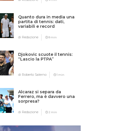
Quanto dura in media una
partita di tennis: dati,
variabili e record
di Redazione
8 min
Djokovic scuote il tennis:
“Lascio la PTPA”
di Roberto Salerno
1 min
Alcaraz si separa da
Ferrero, ma è davvero una
sorpresa?
di Redazione
2 min