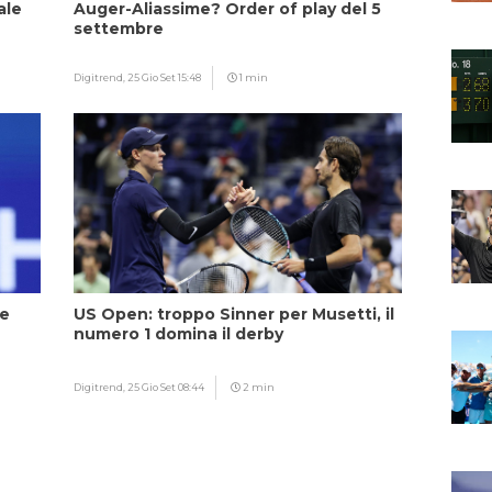
ale
Auger-Aliassime? Order of play del 5
settembre
Digitrend,
25 Gio Set 15:48
1 min
ce
US Open: troppo Sinner per Musetti, il
numero 1 domina il derby
Digitrend,
25 Gio Set 08:44
2 min