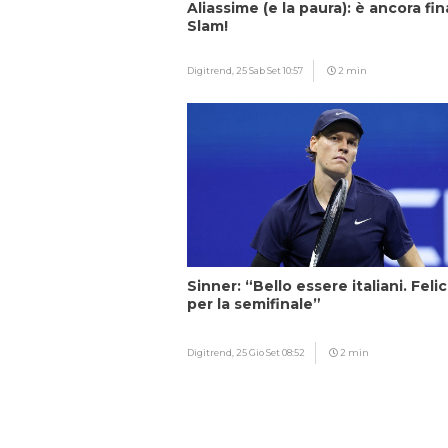
Aliassime (e la paura): è ancora fin
Slam!
Digitrend,
25 Sab Set 10:57
2 min
Sinner: “Bello essere italiani. Feli
per la semifinale”
Digitrend,
25 Gio Set 08:52
2 min