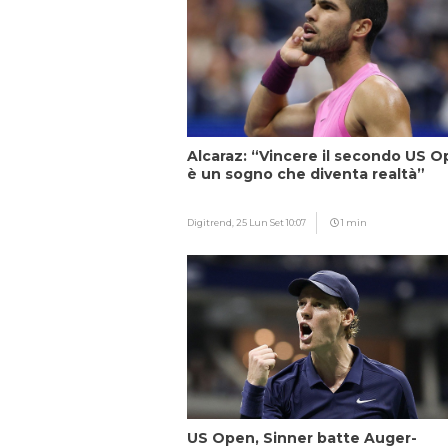
Alcaraz: “Vincere il secondo US 
è un sogno che diventa realtà”
Digitrend,
25 Lun Set 10:07
1 min
US Open, Sinner batte Auger-