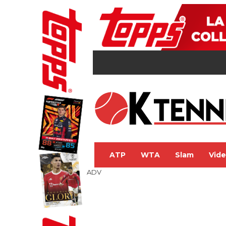
ATP
WTA
Slam
Vid