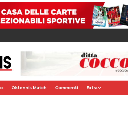
eo
Oktennis Match
Commenti
Extra