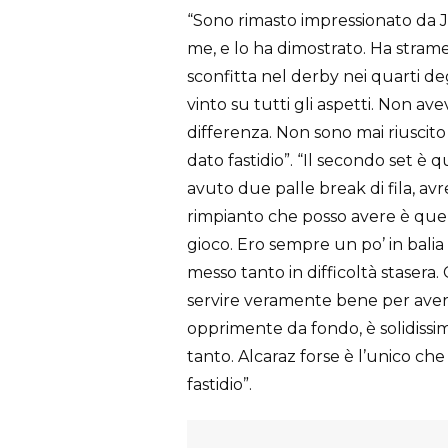
“Sono rimasto impressionato da Jan
me, e lo ha dimostrato. Ha stram
sconfitta nel derby nei quarti d
vinto su tutti gli aspetti. Non av
differenza. Non sono mai riuscito
dato fastidio”. “Il secondo set è 
avuto due palle break di fila, avr
rimpianto che posso avere è quell
gioco. Ero sempre un po’ in balia 
messo tanto in difficoltà stasera
servire veramente bene per aver
opprimente da fondo, è solidissi
tanto. Alcaraz forse è l’unico ch
fastidio”.