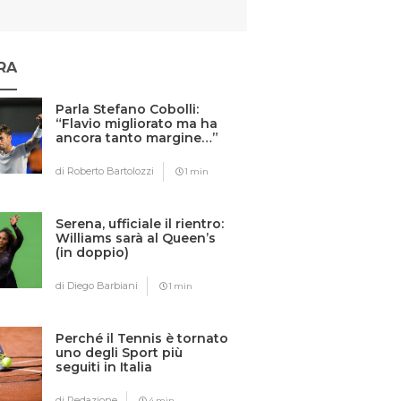
RA
Parla Stefano Cobolli:
“Flavio migliorato ma ha
ancora tanto margine…”
di Roberto Bartolozzi
1 min
Serena, ufficiale il rientro:
Williams sarà al Queen’s
(in doppio)
di Diego Barbiani
1 min
Perché il Tennis è tornato
uno degli Sport più
seguiti in Italia
di Redazione
4 min