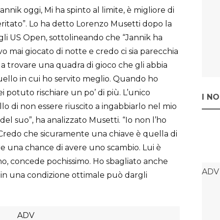
nik oggi, Mi ha spinto al limite, è migliore di
eritato”. Lo ha detto Lorenzo Musetti dopo la
egli US Open, sottolineando che “Jannik ha
evo mai giocato di notte e credo ci sia parecchia
 a trovare una quadra di gioco che gli abbia
quello in cui ho servito meglio. Quando ho
ei potuto rischiare un po’ di più. L’unico
I N
o di non essere riuscito a ingabbiarlo nel mio
del suo”, ha analizzato Musetti. “Io non l’ho
. Credo che sicuramente una chiave è quella di
e una chance di avere uno scambio. Lui è
mo, concede pochissimo. Ho sbagliato anche
e in una condizione ottimale può dargli