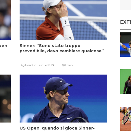
EXT
Open
Sinner: “Sono stato troppo
prevedibile, devo cambiare qualcosa”
Digitrend,
25 Lun Set 09:58
1 min
US Open, quando si gioca Sinner-