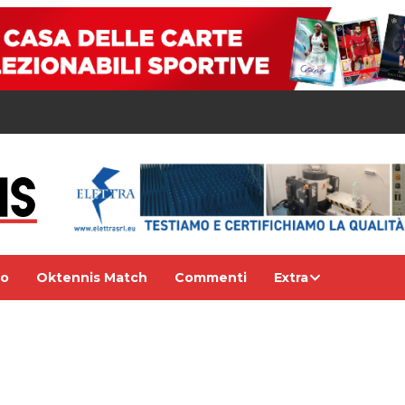
eo
Oktennis Match
Commenti
Extra