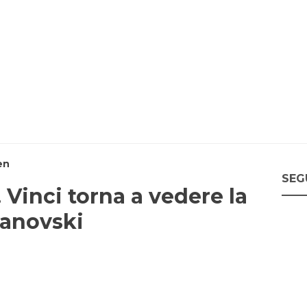
en
SEG
 Vinci torna a vedere la
vanovski