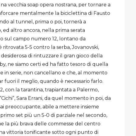
na vecchia soap opera nostrana, per tornare a
nforcare mentalmente la biciclettina di Fausto
ndo al tunnel, prima o poi, tornerà a
 ed altro ancora, nella prima serata
ndo sul campo numero 12, lontano da
 è ritrovata 5-5 contro la serba, Jovanovski,
e desiderosa di rintuzzare il gran gioco della
y, ne siamo certi ed ha fatto tesoro di quella
he in serie, non cancellano e che, al momento
r fuori il meglio, quando è necessario farlo.
, con la tarantina, trapiantata a Palermo,
 “Cichi”, Sara Errani, da quel momento in poi, da
ssai preoccupante, abile a mettere insieme
el primo set più un 5-0 di parziale nel secondo,
me la più brava delle commesse del centro
una vittoria tonificante sotto ogni punto di