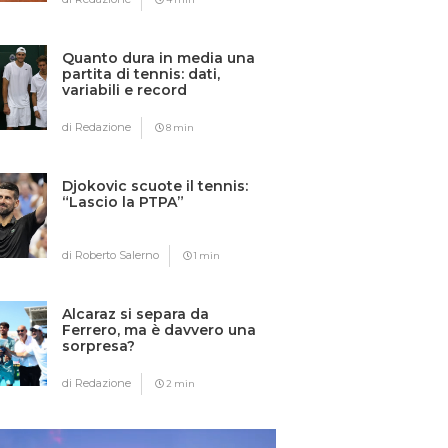
Quanto dura in media una
partita di tennis: dati,
variabili e record
di Redazione
8 min
Djokovic scuote il tennis:
“Lascio la PTPA”
di Roberto Salerno
1 min
Alcaraz si separa da
Ferrero, ma è davvero una
sorpresa?
di Redazione
2 min