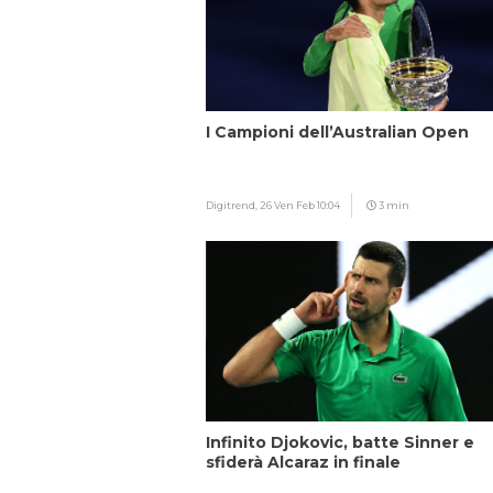
I Campioni dell’Australian Open
Digitrend,
26 Ven Feb 10:04
3 min
Infinito Djokovic, batte Sinner e
sfiderà Alcaraz in finale