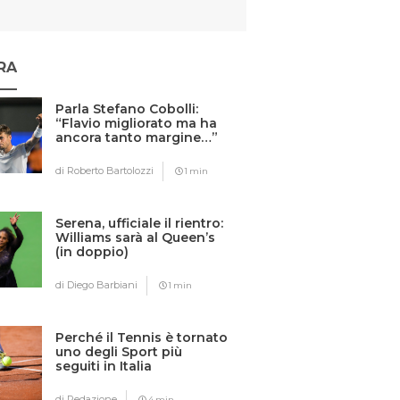
RA
Parla Stefano Cobolli:
“Flavio migliorato ma ha
ancora tanto margine…”
di Roberto Bartolozzi
1 min
Serena, ufficiale il rientro:
Williams sarà al Queen’s
(in doppio)
di Diego Barbiani
1 min
Perché il Tennis è tornato
uno degli Sport più
seguiti in Italia
di Redazione
4 min