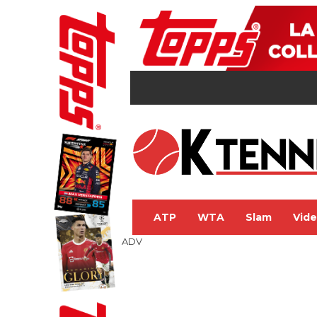
ATP
WTA
Slam
Vid