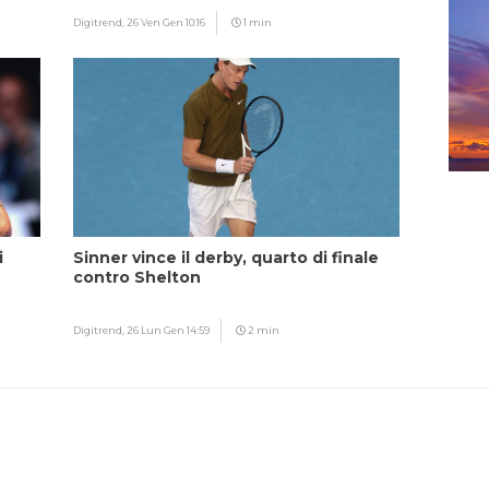
Digitrend,
26 Ven Gen 10:16
1 min
i
Sinner vince il derby, quarto di finale
contro Shelton
Digitrend,
26 Lun Gen 14:59
2 min