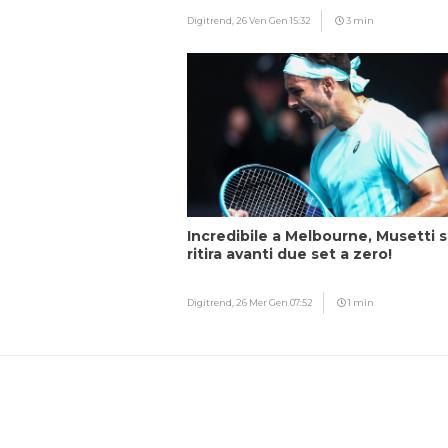
Digitrend,
26 Ven Gen 15:32
3 min
Incredibile a Melbourne, Musetti s
ritira avanti due set a zero!
Digitrend,
26 Mer Gen 07:52
1 min