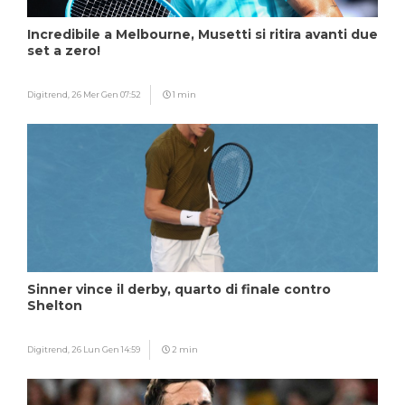
Incredibile a Melbourne, Musetti si ritira avanti due
set a zero!
Digitrend,
26 Mer Gen 07:52
1 min
Sinner vince il derby, quarto di finale contro
Shelton
Digitrend,
26 Lun Gen 14:59
2 min