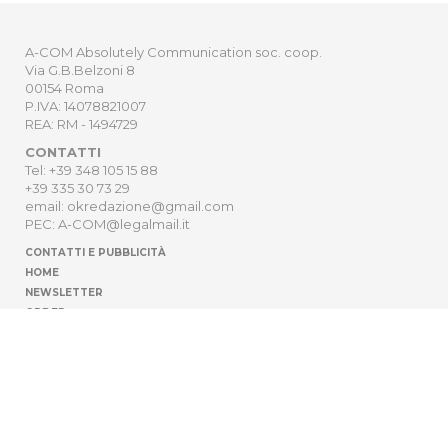
A-COM Absolutely Communication soc. coop.
Via G.B.Belzoni 8
00154 Roma
P.IVA: 14078821007
REA: RM - 1494729
CONTATTI
Tel: +39 348 105 15 88
+39 335 30 73 29
email: okredazione@gmail.com
PEC: A-COM@legalmail.it
CONTATTI E PUBBLICITÀ
HOME
NEWSLETTER
ORDER
PRIVACY POLICY
Sito Web sviluppato da
Digitrend S.r.l
.
Cambia impostazioni della privacy