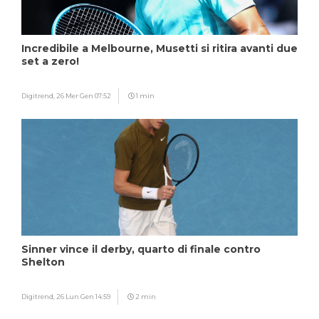
Incredibile a Melbourne, Musetti si ritira avanti due
set a zero!
Digitrend,
26 Mer Gen 07:52
1 min
Sinner vince il derby, quarto di finale contro
Shelton
Digitrend,
26 Lun Gen 14:59
2 min