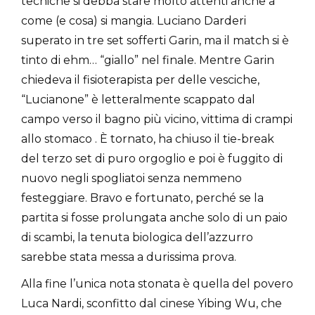
tecniche si debba stare molto attenti anche a
come (e cosa) si mangia. Luciano Darderi
superato in tre set sofferti Garin, ma il match si è
tinto di ehm… “giallo” nel finale. Mentre Garin
chiedeva il fisioterapista per delle vesciche,
“Lucianone” è letteralmente scappato dal
campo verso il bagno più vicino, vittima di crampi
allo stomaco . È tornato, ha chiuso il tie-break
del terzo set di puro orgoglio e poi è fuggito di
nuovo negli spogliatoi senza nemmeno
festeggiare. Bravo e fortunato, perché se la
partita si fosse prolungata anche solo di un paio
di scambi, la tenuta biologica dell’azzurro
sarebbe stata messa a durissima prova.
Alla fine l’unica nota stonata è quella del povero
Luca Nardi, sconfitto dal cinese Yibing Wu, che