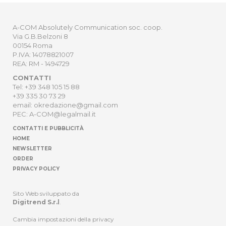
A-COM Absolutely Communication soc. coop.
Via G.B.Belzoni 8
00154 Roma
P.IVA: 14078821007
REA: RM - 1494729
CONTATTI
Tel: +39 348 105 15 88
+39 335 30 73 29
email: okredazione@gmail.com
PEC: A-COM@legalmail.it
CONTATTI E PUBBLICITÀ
HOME
NEWSLETTER
ORDER
PRIVACY POLICY
Sito Web sviluppato da
Digitrend S.r.l
.
Cambia impostazioni della privacy