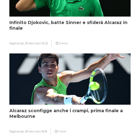
Infinito Djokovic, batte Sinner e sfiderà Alcaraz in
finale
Digitrend,
26 Ven Gen 15:32
3 min
Alcaraz sconfigge anche i crampi, prima finale a
Melbourne
Digitrend,
26 Ven Gen 10:16
1 min