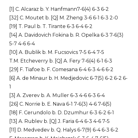
[1] C. Alcaraz b. Y. Hanfmann7-6(4) 6-3 6-2
[32] C. Moutet b. [Q] M. Zheng 3-6 6-1 6-3 2-0
[19] T. Paul b. T. Tirante 6-3 6-4 6-2
[14] A. Davidovich Fokina b. R. Opelka 6-3 7-6(3)
5-7 4-6 6-4
[10] A. Bublik b. M. Fucsovics 7-5 6-4 7-5
T.M. Etcheverry b. [Q] A. Fery 7-6(4) 6-1 6-3
[29] F. Tiafoe b. F. Comesana 6-4 6-3 4-6 6-2
[6] A. de Minaur b. H. Medjedovic 6-7(5) 6-2 6-2 6-
1
[3] A. Zverev b. A. Muller 6-3 4-6 6-3 6-4
[26] C. Norrie b. E. Nava 6-1 7-6(3) 4-6 7-6(5)
[18] F. Cerundolo b. D. Dzumhur 6-3 6-2 6-1
[13] A. Rublev b. [Q] J. Faria 6-4 6-3 4-6 7-5
[11] D. Medvedev b. Q. Halys 6-7(9) 6-4 6-3 6-2