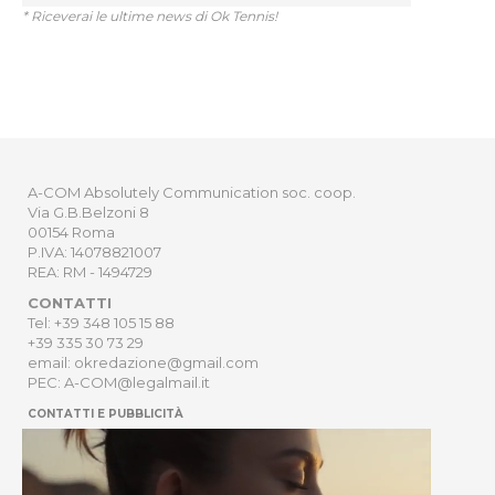
* Riceverai le ultime news di Ok Tennis!
A-COM Absolutely Communication soc. coop.
Via G.B.Belzoni 8
00154 Roma
P.IVA: 14078821007
REA: RM - 1494729
CONTATTI
Tel: +39 348 105 15 88
+39 335 30 73 29
email: okredazione@gmail.com
PEC: A-COM@legalmail.it
CONTATTI E PUBBLICITÀ
HOME
NEWSLETTER
ORDER