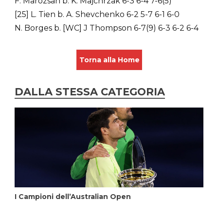
F. Marozsan b. K. Majchrzak 6-3 6-4 7-6(5)
[25] L. Tien b. A. Shevchenko 6-2 5-7 6-1 6-0
N. Borges b. [WC] J Thompson 6-7(9) 6-3 6-2 6-4
Torna alla Home
DALLA STESSA CATEGORIA
I Campioni dell’Australian Open