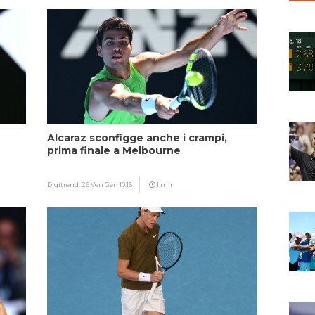
Alcaraz sconfigge anche i crampi,
prima finale a Melbourne
Digitrend,
26 Ven Gen 10:16
1 min