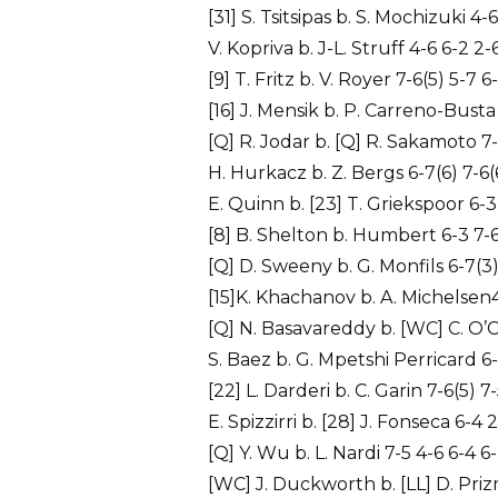
[31] S. Tsitsipas b. S. Mochizuki 4-
V. Kopriva b. J-L. Struff 4-6 6-2 2-
[9] T. Fritz b. V. Royer 7-6(5) 5-7 6
[16] J. Mensik b. P. Carreno-Busta 
[Q] R. Jodar b. [Q] R. Sakamoto 7-6
H. Hurkacz b. Z. Bergs 6-7(6) 7-6(
E. Quinn b. [23] T. Griekspoor 6-3
[8] B. Shelton b. Humbert 6-3 7-6
[Q] D. Sweeny b. G. Monfils 6-7(3)
[15]K. Khachanov b. A. Michelsen4
[Q] N. Basavareddy b. [WC] C. O’C
S. Baez b. G. Mpetshi Perricard 6-
[22] L. Darderi b. C. Garin 7-6(5) 7
E. Spizzirri b. [28] J. Fonseca 6-4 2
[Q] Y. Wu b. L. Nardi 7-5 4-6 6-4 6
[WC] J. Duckworth b. [LL] D. Prizm