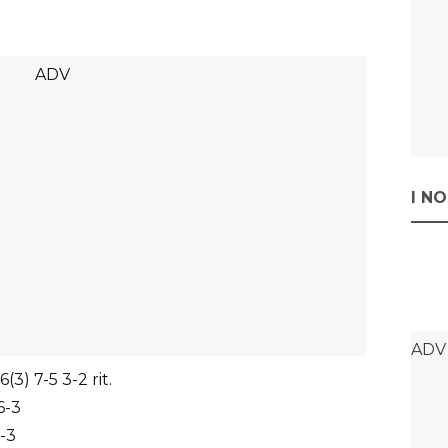
I N
(3) 7-5 3-2 rit.
6-3
6-3