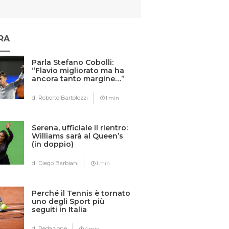
RA
Parla Stefano Cobolli:
“Flavio migliorato ma ha
ancora tanto margine…”
di Roberto Bartolozzi
1 min
Serena, ufficiale il rientro:
Williams sarà al Queen’s
(in doppio)
di Diego Barbiani
1 min
Perché il Tennis è tornato
uno degli Sport più
seguiti in Italia
di Redazione
4 min