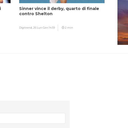
i
Sinner vince il derby, quarto di finale
contro Shelton
Digitrend,
26 Lun Gen 14:59
2 min