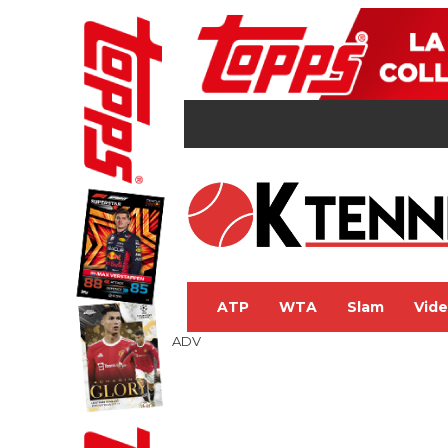
ATP
WTA
Slam
Vid