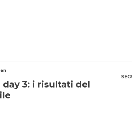
pen
SEG
day 3: i risultati del
ile