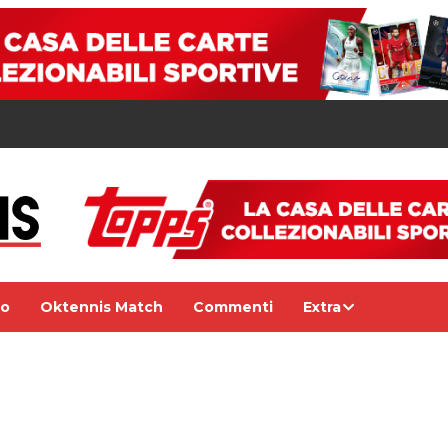
eo
Oktennis Match
Commenti
Extra