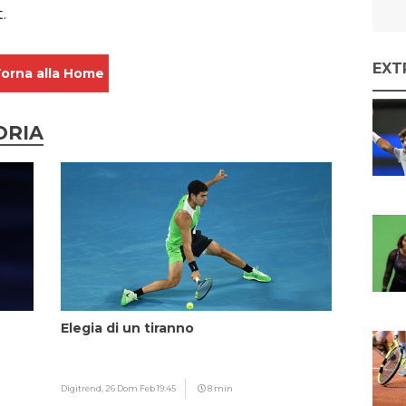
t.
EXT
orna alla Home
ORIA
Elegia di un tiranno
Digitrend,
26 Dom Feb 19:45
8 min