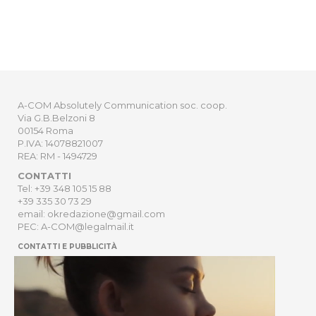
A-COM Absolutely Communication soc. coop.
Via G.B.Belzoni 8
00154 Roma
P.IVA: 14078821007
REA: RM - 1494729
CONTATTI
Tel: +39 348 105 15 88
+39 335 30 73 29
email: okredazione@gmail.com
PEC: A-COM@legalmail.it
CONTATTI E PUBBLICITÀ
HOME
NEWSLETTER
ORDER
PRIVACY POLICY