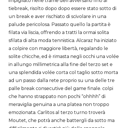
impigliato nelle trame dell’avversario fino al
tiebreak, risolto dopo dopo essere stato sotto di
un break e aver rischiato di scivolare in una
palude pericolosa. Passato quello la partita è
filata via liscia, offrendo a tratti la ormai solita
sfilata di alta moda tennistica. Alcaraz ha iniziato
a colpire con maggiore libertà, regalando le
solite chicche, ed è rimasta negli occhi una volée
in allungo millimetrica alla fine del terzo set e
una splendida volée corta col taglio sotto morta
ad un passo dalla rete proprio su una delle tre
palle break consecutive del game finale. colpi
che hanno strappato non pochi “ohhhh” di
meraviglia genuina a una platea non troppo
emozionata. Carlitos al terzo turno troverà
Moutet, che potrà anche battergli da sotto ma