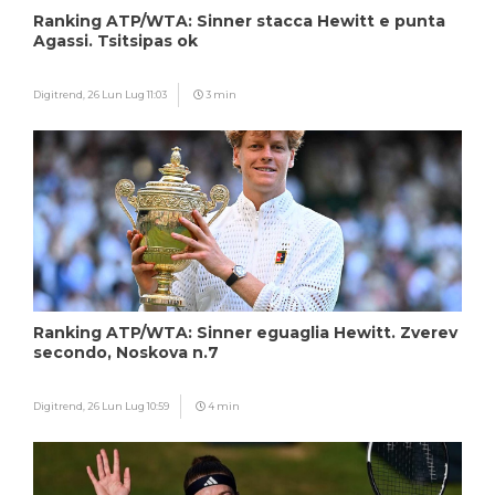
Ranking ATP/WTA: Sinner stacca Hewitt e punta
Agassi. Tsitsipas ok
Digitrend,
26 Lun Lug 11:03
3 min
Ranking ATP/WTA: Sinner eguaglia Hewitt. Zverev
secondo, Noskova n.7
Digitrend,
26 Lun Lug 10:59
4 min