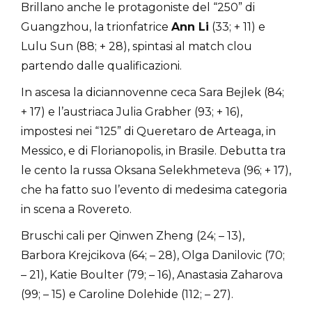
Brillano anche le protagoniste del “250” di
Guangzhou, la trionfatrice
Ann Li
(33; + 11) e
Lulu Sun (88; + 28), spintasi al match clou
partendo dalle qualificazioni.
In ascesa la diciannovenne ceca Sara Bejlek (84;
+ 17) e l’austriaca Julia Grabher (93; + 16),
impostesi nei “125” di Queretaro de Arteaga, in
Messico, e di Florianopolis, in Brasile. Debutta tra
le cento la russa Oksana Selekhmeteva (96; + 17),
che ha fatto suo l’evento di medesima categoria
in scena a Rovereto.
Bruschi cali per Qinwen Zheng (24; – 13),
Barbora Krejcikova (64; – 28), Olga Danilovic (70;
– 21), Katie Boulter (79; – 16), Anastasia Zaharova
(99; – 15) e Caroline Dolehide (112; – 27).