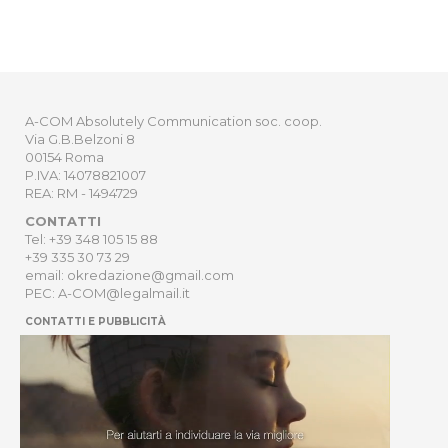
A-COM Absolutely Communication soc. coop.
Via G.B.Belzoni 8
00154 Roma
P.IVA: 14078821007
REA: RM - 1494729
CONTATTI
Tel: +39 348 105 15 88
+39 335 30 73 29
email: okredazione@gmail.com
PEC: A-COM@legalmail.it
CONTATTI E PUBBLICITÀ
HOME
NEWSLETTER
ORDER
PRIVACY POLICY