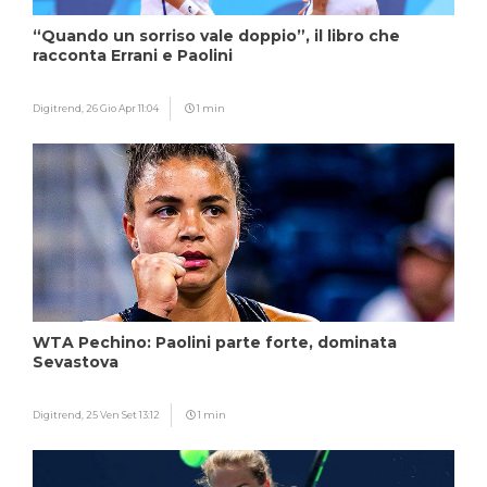
“Quando un sorriso vale doppio”, il libro che
racconta Errani e Paolini
Digitrend,
26 Gio Apr 11:04
1 min
WTA Pechino: Paolini parte forte, dominata
Sevastova
Digitrend,
25 Ven Set 13:12
1 min