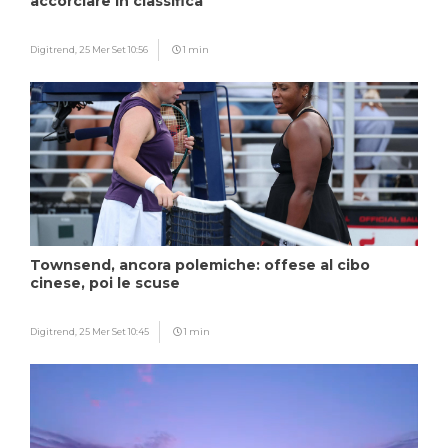
accorciare in classifica
Digitrend,
25 Mer Set 10:56
1 min
Townsend, ancora polemiche: offese al cibo
cinese, poi le scuse
Digitrend,
25 Mer Set 10:45
1 min