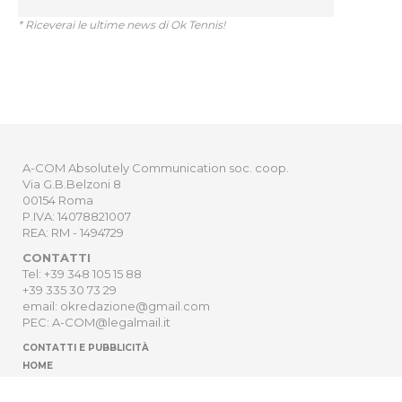
* Riceverai le ultime news di Ok Tennis!
A-COM Absolutely Communication soc. coop.
Via G.B.Belzoni 8
00154 Roma
P.IVA: 14078821007
REA: RM - 1494729
CONTATTI
Tel: +39 348 105 15 88
+39 335 30 73 29
email: okredazione@gmail.com
PEC: A-COM@legalmail.it
CONTATTI E PUBBLICITÀ
HOME
NEWSLETTER
ORDER