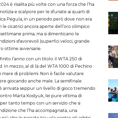
2024 è risalita più volte con una forza che l’ha
 notizia e scalpore per le sfuriate ai quarti di
ica Pegula, in un periodo però dove non era
n le cicatrici ancora aperte dell’oro olimpico
 settimane prima, ma si dimenticano le
ndizioni sfavorevoli (superfici veloci, grande
o ottime avversarie.
e finito l’anno con un titolo: il WTA 250 di
d. In mezzo, al di là del WTA 1000 di Pechino
n mare di problemi. Non è facile valutare
cere giocando anche male. La semifinale
è arrivata seppur un livello di gioco tremendo
ontro Marta Kostyuk, lei pure vittima di
 per tanto tempo con un servizio che si
condizione che l’ha accompagnata, una
iù che in passato tra urla contro gli arbitri,