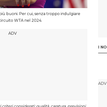
più buoni. Per cui, senza troppo indulgiare
 circuito WTA nel 2024.
I N
criteri considerati: qualità, caratura, previsioni