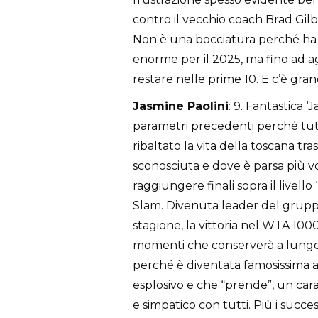
contro il vecchio coach Brad Gilb
Non è una bocciatura perché ha
enorme per il 2025, ma fino ad ag
restare nelle prime 10. E c’è gran
Jasmine Paolini
: 9. Fantastica ‘J
parametri precedenti perché tut
ribaltato la vita della toscana 
sconosciuta e dove è parsa più vol
raggiungere finali sopra il livell
Slam. Divenuta leader del grup
stagione, la vittoria nel WTA 1000
momenti che conserverà a lungo 
perché è diventata famosissima anc
esplosivo e che “prende”, un cara
e simpatico con tutti. Più i succe