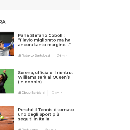
RA
Parla Stefano Cobolli:
“Flavio migliorato ma ha
ancora tanto margine…”
di Roberto Bartolozzi
1 min
Serena, ufficiale il rientro:
Williams sarà al Queen’s
(in doppio)
di Diego Barbiani
1 min
Perché il Tennis è tornato
uno degli Sport più
seguiti in Italia
di Redazione
4 min