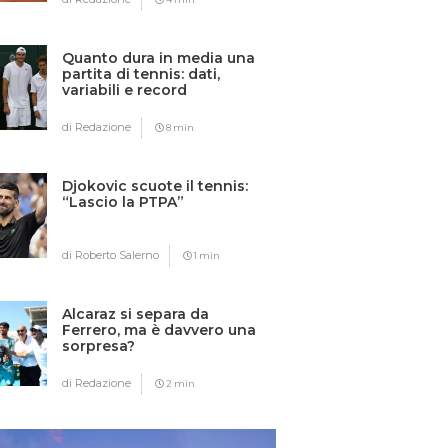
Quanto dura in media una
partita di tennis: dati,
variabili e record
di Redazione
8 min
Djokovic scuote il tennis:
“Lascio la PTPA”
di Roberto Salerno
1 min
Alcaraz si separa da
Ferrero, ma è davvero una
sorpresa?
di Redazione
2 min