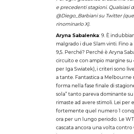
e precedenti stagioni. Qualsiasi 
@Diego_Barbiani su Twitter (que
rinominarlo X).
Aryna Sabalenka
: 9. È indubbi
malgrado i due Slam vinti. Fino a
9,5. Perché? Perché è Aryna Sabal
circuito e con ampio margine su q
per Iga Swiatek), i criteri sono li
a tante. Fantastica a Melbourne m
forma nella fase finale di stagio
sola” tanto pareva dominante s
rimaste ad avere stimoli. Lei per
fortemente quel numero 1 conqu
ora per un lungo periodo. Le WTA
cascata ancora una volta contro 