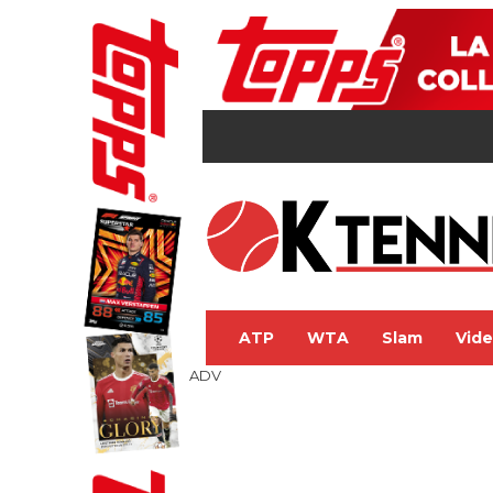
ATP
WTA
Slam
Vid