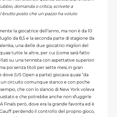
dubbio, domanda o critica, scrivete a
l brutto posto che un pazzo ha voluto
amente la giocatrice dell’anno, ma non è da 10
 luglio da 8,5 e la seconda parte di stagione da
enka, una delle due giocatrici migliori del
uasi tutte le altre, per cui (come sarà fatto
vellati su una tennista con aspettative superiori
a poi senza titoli per sette mesi, in gran
ne dove (US Open a parte) giocava quasi “da
u un circuito comunque stanco e con poche
 esempio, che con lo slancio di New York voleva
istato e che potrebbe anche non sfuggirle
 Finals però, dove era la grande favorita ed è
Gauff perdendo il controllo del proprio gioco,