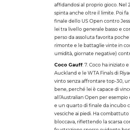
affidandosi al proprio gioco. Nel 
spinta anche oltre il limite. Poi fa
finale dello US Open contro Jess
lei tra livello generale basso e co
perso da assoluta favorita poche
rimonte e le battaglie vinte in co
umidità, giornate negative) contr
Coco Gauff
: 7. Coco ha iniziato 
Auckland e le WTA Finals di Riya
vinto senza affrontare top-30, u
bene, perché lei è capace di vin
all’Australian Open per esempio 
e un quarto di finale da incubo c
vesciche ai piedi. Ha combattuto
bloccava, riflettendo la scarsa 
frustrazione spesso evidente ben p