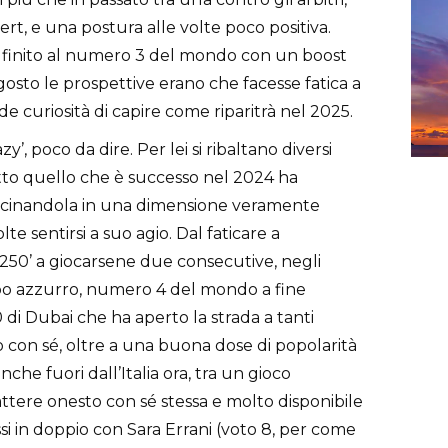
ert, e una postura alle volte poco positiva.
 finito al numero 3 del mondo con un boost
osto le prospettive erano che facesse fatica a
de curiosità di capire come riparitrà nel 2025.
azy’, poco da dire. Per lei si ribaltano diversi
to quello che è successo nel 2024 ha
trascinandola in una dimensione veramente
te sentirsi a suo agio. Dal faticare a
o ‘250’ a giocarsene due consecutive, negli
po azzurro, numero 4 del mondo a fine
 di Dubai che ha aperto la strada a tanti
con sé, oltre a una buona dose di popolarità
he fuori dall’Italia ora, tra un gioco
ttere onesto con sé stessa e molto disponibile
ssi in doppio con Sara Errani (voto 8, per come