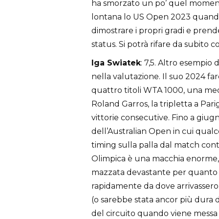
ha smorzato un po’ quel moment
lontana lo US Open 2023 quando
dimostrare i propri gradi e prende
status. Si potrà rifare da subito
Iga Swiatek
: 7,5. Altro esempio
nella valutazione. Il suo 2024 fa
quattro titoli WTA 1000, una med
Roland Garros, la tripletta a Parig
vittorie consecutive. Fino a giug
dell’Australian Open in cui qual
timing sulla palla dal match contr
Olimpica è una macchia enorme, l
mazzata devastante per quanto si
rapidamente da dove arrivassero 
(o sarebbe stata ancor più dura di
del circuito quando viene messa s