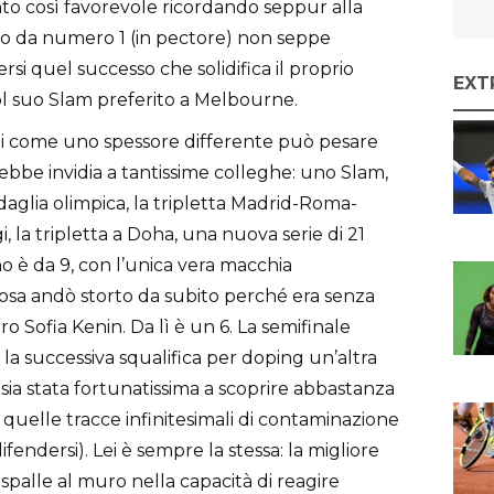
o così favorevole ricordando seppur alla
 da numero 1 (in pectore) non seppe
rsi quel successo che solidifica il proprio
EXT
 col suo Slam preferito a Melbourne.
 di come uno spessore differente può pesare
rebbe invidia a tantissime colleghe: uno Slam,
aglia olimpica, la tripletta Madrid-Roma-
i, la tripletta a Doha, una nuova serie di 21
no è da 9, con l’unica vera macchia
cosa andò storto da subito perché era senza
o Sofia Kenin. Da lì è un 6. La semifinale
a successiva squalifica per doping un’altra
a stata fortunatissima a scoprire abbastanza
quelle tracce infinitesimali di contaminazione
fendersi). Lei è sempre la stessa: la migliore
palle al muro nella capacità di reagire