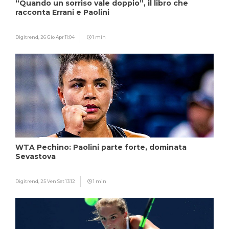
“Quando un sorriso vale doppio”, il libro che
racconta Errani e Paolini
Digitrend,
26 Gio Apr 11:04
1 min
WTA Pechino: Paolini parte forte, dominata
Sevastova
Digitrend,
25 Ven Set 13:12
1 min