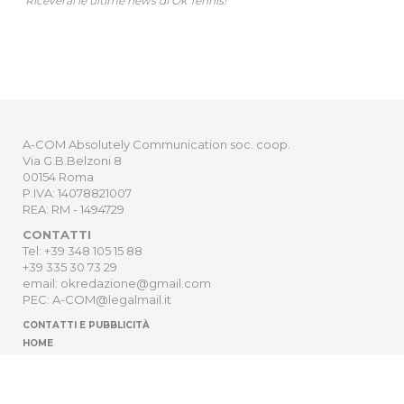
* Riceverai le ultime news di Ok Tennis!
A-COM Absolutely Communication soc. coop.
Via G.B.Belzoni 8
00154 Roma
P.IVA: 14078821007
REA: RM - 1494729
CONTATTI
Tel: +39 348 105 15 88
+39 335 30 73 29
email: okredazione@gmail.com
PEC: A-COM@legalmail.it
CONTATTI E PUBBLICITÀ
HOME
NEWSLETTER
ORDER
PRIVACY POLICY